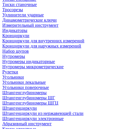
Тиски станочные
Тросорезы
Удлинители ударные
Динамометрические ключи
Измерительный инструмент
Индикаторы
Кронциркули
Кронциркули для внутренних измерений
Кронциркули для наружных измерений
Набор щупов
Нутромеры
Нутромеры индикаторные
Нутромеры микрометрические
Рулетки
Угольники
Угольники лекальные
Угольники поверочные
Штангенглубиномеры
Штангенглубиномеры ШГ
Штангенглубиномеры ШГЦ
Штангенциркули
Штангенциркули из нержавеющей стали
Штангенциркули электронные
Абразивный инструмент
Круги зачистные