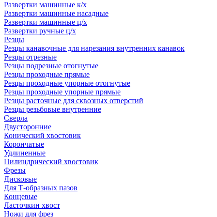
Развертки машинные к/х
Развертки машинные насадные
Развертки машинные ц/х
Развертки ручные ц/х
Резцы
Резцы канавочные для нарезания внутренних канавок
Резцы отрезные
Резцы подрезные отогнутые
Резцы проходные прямые
Резцы проходные упорные отогнутые
Резцы проходные упорные прямые
Резцы расточные для сквозных отверстий
Резцы резьбовые внутренние
Сверла
Двусторонние
Конический хвостовик
Корончатые
Удлиненные
Цилиндрический хвостовик
Фрезы
Дисковые
Для Т-образных пазов
Концевые
Ласточкин хвост
Ножи для фрез