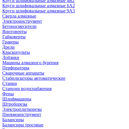
Круги шлифовальные алмазные 4В2
Круги шлифовальные алмазные 6A2
Круги шлифовальные алмазные 9А3
Сверла алмазные
Электроинструмент
Бетоносмесители
Винтоверты
Гайковерты
Граверы
Дрели
Краскопульты
Лобзики
Машины алмазного бурения
Перфораторы
Сварочные аппараты
Стабилизаторы автоматические
Станки
Станции водоснабжения
Фены
Шлифмашины
Штроборезы
Электроплиткорезы
Пневмоинструмент
Балансиры
Балансиры тросовые