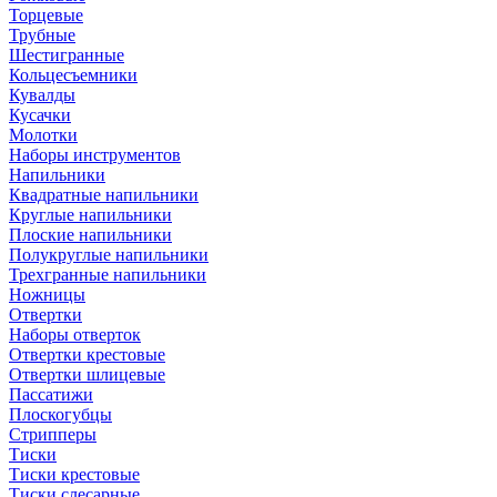
Торцевые
Трубные
Шестигранные
Кольцесъемники
Кувалды
Кусачки
Молотки
Наборы инструментов
Напильники
Квадратные напильники
Круглые напильники
Плоские напильники
Полукруглые напильники
Трехгранные напильники
Ножницы
Отвертки
Наборы отверток
Отвертки крестовые
Отвертки шлицевые
Пассатижи
Плоскогубцы
Стрипперы
Тиски
Тиски крестовые
Тиски слесарные