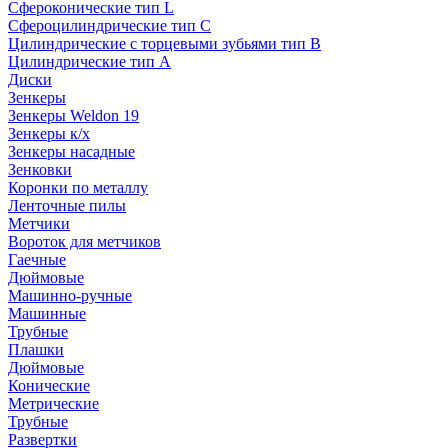
Сфероконические тип L
Сфероцилиндрические тип C
Цилиндрические с торцевыми зубьями тип B
Цилиндрические тип А
Диски
Зенкеры
Зенкеры Weldon 19
Зенкеры к/х
Зенкеры насадные
Зенковки
Коронки по металлу
Ленточные пилы
Метчики
Вороток для метчиков
Гаечные
Дюймовые
Машинно-ручные
Машинные
Трубные
Плашки
Дюймовые
Конические
Метрические
Трубные
Развертки