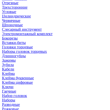
Отрезные
Трехсторонние
Угловые
Цилиндрические
Червячные
Шпоночные
Слесарный инструмент
Электромонтажный комплект
Бокорезы
Вставки-биты
Головки торцевые
Наборы головок торцевых
Длинногубцы
Зажимы
Зубила
Кабели
Клейма
Клейма буквенные
Клейма цифровые
Ключи
Гаечные
Набор головок
Наборы
Разводные
Рожковые