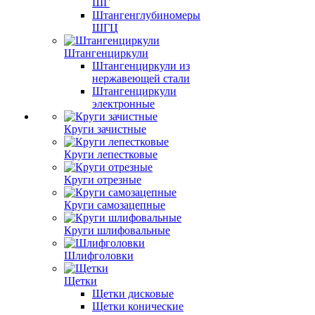
ШГ
Штангенглубиномеры
ШГЦ
Штангенциркули
Штангенциркули из
нержавеющей стали
Штангенциркули
электронные
Круги зачистные
Круги лепестковые
Круги отрезные
Круги самозацепные
Круги шлифовальные
Шлифголовки
Щетки
Щетки дисковые
Щетки конические