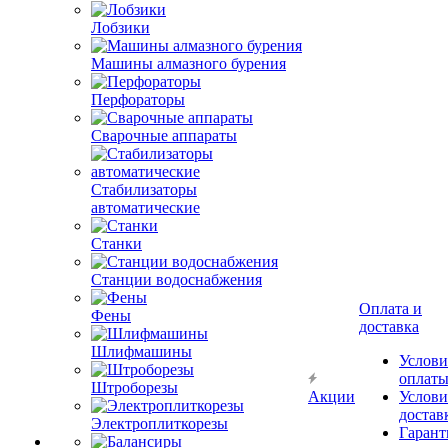
Лобзики
Машины алмазного бурения
Перфораторы
Сварочные аппараты
Стабилизаторы
автоматические
Станки
Станции водоснабжения
Оплата и
Фены
доставка
Шлифмашины
Услови
оплат
Штроборезы
Акции
Услови
достав
Электроплиткорезы
Гарант