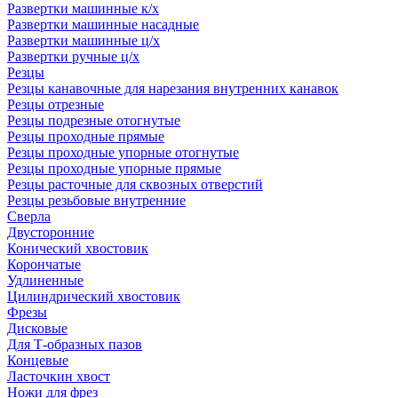
Развертки машинные к/х
Развертки машинные насадные
Развертки машинные ц/х
Развертки ручные ц/х
Резцы
Резцы канавочные для нарезания внутренних канавок
Резцы отрезные
Резцы подрезные отогнутые
Резцы проходные прямые
Резцы проходные упорные отогнутые
Резцы проходные упорные прямые
Резцы расточные для сквозных отверстий
Резцы резьбовые внутренние
Сверла
Двусторонние
Конический хвостовик
Корончатые
Удлиненные
Цилиндрический хвостовик
Фрезы
Дисковые
Для Т-образных пазов
Концевые
Ласточкин хвост
Ножи для фрез