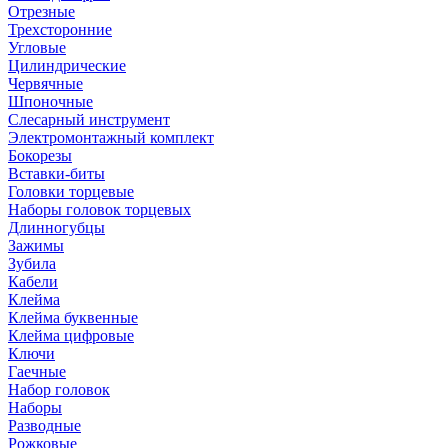
Отрезные
Трехсторонние
Угловые
Цилиндрические
Червячные
Шпоночные
Слесарный инструмент
Электромонтажный комплект
Бокорезы
Вставки-биты
Головки торцевые
Наборы головок торцевых
Длинногубцы
Зажимы
Зубила
Кабели
Клейма
Клейма буквенные
Клейма цифровые
Ключи
Гаечные
Набор головок
Наборы
Разводные
Рожковые