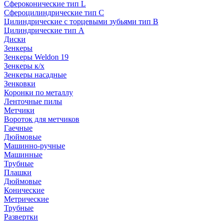
Сфероконические тип L
Сфероцилиндрические тип C
Цилиндрические с торцевыми зубьями тип B
Цилиндрические тип А
Диски
Зенкеры
Зенкеры Weldon 19
Зенкеры к/х
Зенкеры насадные
Зенковки
Коронки по металлу
Ленточные пилы
Метчики
Вороток для метчиков
Гаечные
Дюймовые
Машинно-ручные
Машинные
Трубные
Плашки
Дюймовые
Конические
Метрические
Трубные
Развертки