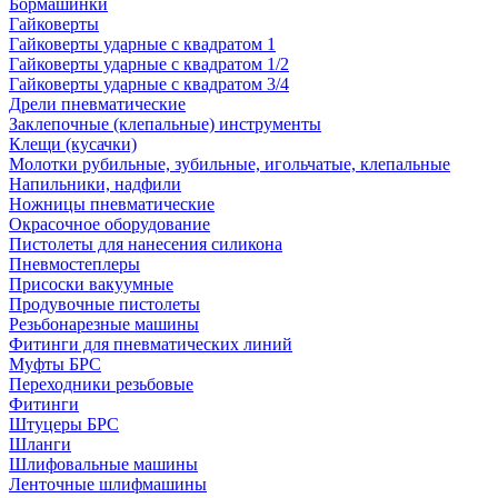
Бормашинки
Гайковерты
Гайковерты ударные с квадратом 1
Гайковерты ударные с квадратом 1/2
Гайковерты ударные с квадратом 3/4
Дрели пневматические
Заклепочные (клепальные) инструменты
Клещи (кусачки)
Молотки рубильные, зубильные, игольчатые, клепальные
Напильники, надфили
Ножницы пневматические
Окрасочное оборудование
Пистолеты для нанесения силикона
Пневмостеплеры
Присоски вакуумные
Продувочные пистолеты
Резьбонарезные машины
Фитинги для пневматических линий
Муфты БРС
Переходники резьбовые
Фитинги
Штуцеры БРС
Шланги
Шлифовальные машины
Ленточные шлифмашины