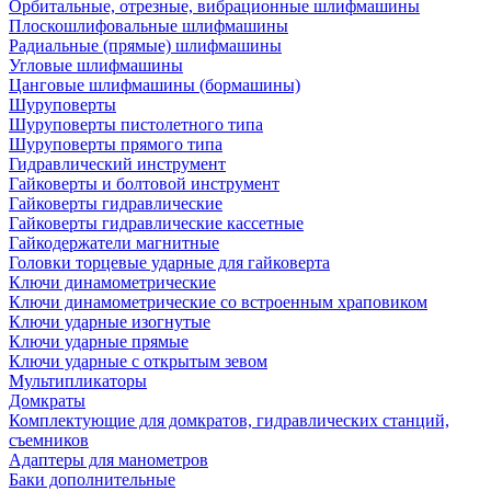
Орбитальные, отрезные, вибрационные шлифмашины
Плоскошлифовальные шлифмашины
Радиальные (прямые) шлифмашины
Угловые шлифмашины
Цанговые шлифмашины (бормашины)
Шуруповерты
Шуруповерты пистолетного типа
Шуруповерты прямого типа
Гидравлический инструмент
Гайковерты и болтовой инструмент
Гайковерты гидравлические
Гайковерты гидравлические кассетные
Гайкодержатели магнитные
Головки торцевые ударные для гайковерта
Ключи динамометрические
Ключи динамометрические со встроенным храповиком
Ключи ударные изогнутые
Ключи ударные прямые
Ключи ударные с открытым зевом
Мультипликаторы
Домкраты
Комплектующие для домкратов, гидравлических станций,
съемников
Адаптеры для манометров
Баки дополнительные