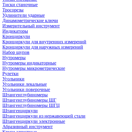
Тиски станочные
Тросорезы
Удлинители ударные
Динамометрические ключи
Измерительный инструмент
Индикаторы
Кронциркули
Кронциркули для внутренних измерений
Кронциркули для наружных измерений
Набор щупов
Нутромеры
Нутромеры индикаторные
Нутромеры микрометрические
Рулетки
Угольники
Угольники лекальные
Угольники поверочные
Штангенглубиномеры
Штангенглубиномеры ШГ
Штангенглубиномеры ШГЦ
Штангенциркули
Штангенциркули из нержавеющей стали
Штангенциркули электронные
Абразивный инструмент
Круги зачистные