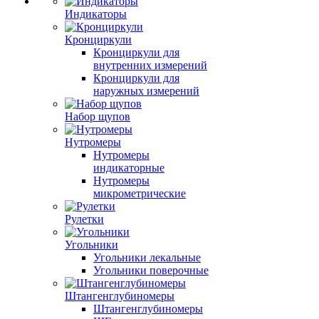
Индикаторы
Кронциркули
Кронциркули для
внутренних измерений
Кронциркули для
наружных измерений
Набор щупов
Нутромеры
Нутромеры
индикаторные
Нутромеры
микрометрические
Рулетки
Угольники
Угольники лекальные
Угольники поверочные
Штангенглубиномеры
Штангенглубиномеры