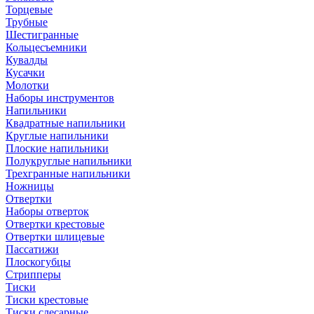
Торцевые
Трубные
Шестигранные
Кольцесъемники
Кувалды
Кусачки
Молотки
Наборы инструментов
Напильники
Квадратные напильники
Круглые напильники
Плоские напильники
Полукруглые напильники
Трехгранные напильники
Ножницы
Отвертки
Наборы отверток
Отвертки крестовые
Отвертки шлицевые
Пассатижи
Плоскогубцы
Стрипперы
Тиски
Тиски крестовые
Тиски слесарные