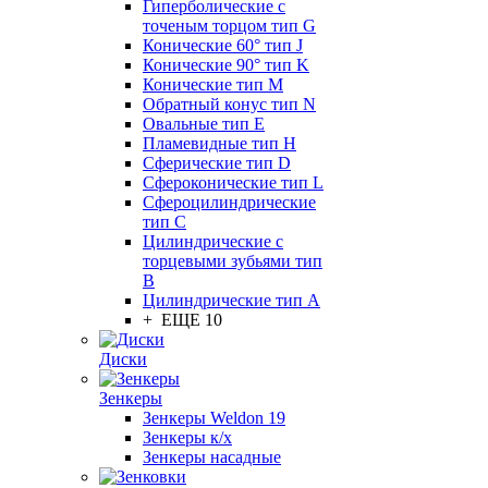
Гиперболические с
точеным торцом тип G
Конические 60° тип J
Конические 90° тип K
Конические тип M
Обратный конус тип N
Овальные тип E
Пламевидные тип H
Сферические тип D
Сфероконические тип L
Сфероцилиндрические
тип C
Цилиндрические с
торцевыми зубьями тип
B
Цилиндрические тип А
+ ЕЩЕ 10
Диски
Зенкеры
Зенкеры Weldon 19
Зенкеры к/х
Зенкеры насадные