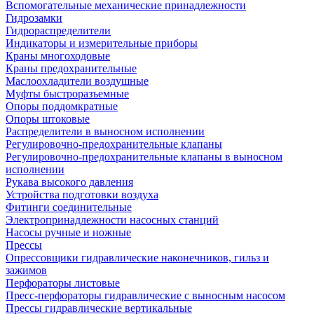
Вспомогательные механические принадлежности
Гидрозамки
Гидрораспределители
Индикаторы и измерительные приборы
Краны многоходовые
Краны предохранительные
Маслоохладители воздушные
Муфты быстроразъемные
Опоры поддомкратные
Опоры штоковые
Распределители в выносном исполнении
Регулировочно-предохранительные клапаны
Регулировочно-предохранительные клапаны в выносном
исполнении
Рукава высокого давления
Устройства подготовки воздуха
Фитинги соединительные
Электропринадлежности насосных станций
Насосы ручные и ножные
Прессы
Опрессовщики гидравлические наконечников, гильз и
зажимов
Перфораторы листовые
Пресс-перфораторы гидравлические с выносным насосом
Прессы гидравлические вертикальные