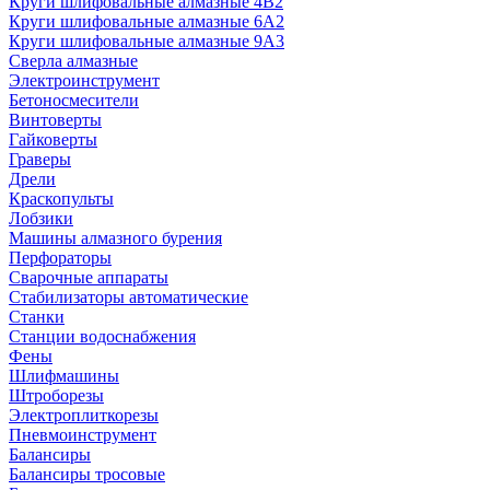
Круги шлифовальные алмазные 4В2
Круги шлифовальные алмазные 6A2
Круги шлифовальные алмазные 9А3
Сверла алмазные
Электроинструмент
Бетоносмесители
Винтоверты
Гайковерты
Граверы
Дрели
Краскопульты
Лобзики
Машины алмазного бурения
Перфораторы
Сварочные аппараты
Стабилизаторы автоматические
Станки
Станции водоснабжения
Фены
Шлифмашины
Штроборезы
Электроплиткорезы
Пневмоинструмент
Балансиры
Балансиры тросовые