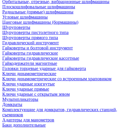
Орбитальные, отрезные, вибрационные шлифмашины
Плоскошлифовальные шлифмашины
Радиальные (прямые) шлифмашины
Угловые шлифмашины
Цанговые шлифмашины (бормашины)
Шуруповерты
Шуруповерты пистолетного типа
Шуруповерты прямого типа
Гидравлический инструмент
Гайковерты и болтовой инструмент
Гайковерты гидравлические
Гайковерты гидравлические кассетные
Гайкодержатели магнитные
Головки торцевые ударные для гайковерта
Ключи динамометрические
Ключи динамометрические со встроенным храповиком
Ключи ударные изогнутые
Ключи ударные прямые
Ключи ударные с открытым зевом
Мультипликаторы
Домкраты
Комплектующие для домкратов, гидравлических станций,
съемников
Адаптеры для манометров
Баки дополнительные