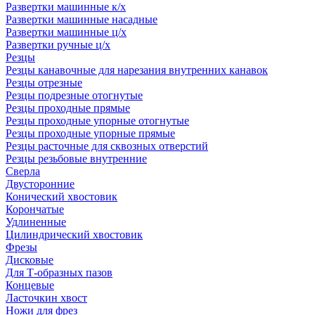
Развертки машинные к/х
Развертки машинные насадные
Развертки машинные ц/х
Развертки ручные ц/х
Резцы
Резцы канавочные для нарезания внутренних канавок
Резцы отрезные
Резцы подрезные отогнутые
Резцы проходные прямые
Резцы проходные упорные отогнутые
Резцы проходные упорные прямые
Резцы расточные для сквозных отверстий
Резцы резьбовые внутренние
Сверла
Двусторонние
Конический хвостовик
Корончатые
Удлиненные
Цилиндрический хвостовик
Фрезы
Дисковые
Для Т-образных пазов
Концевые
Ласточкин хвост
Ножи для фрез