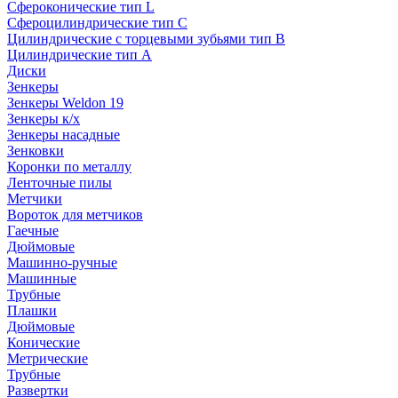
Сфероконические тип L
Сфероцилиндрические тип C
Цилиндрические с торцевыми зубьями тип B
Цилиндрические тип А
Диски
Зенкеры
Зенкеры Weldon 19
Зенкеры к/х
Зенкеры насадные
Зенковки
Коронки по металлу
Ленточные пилы
Метчики
Вороток для метчиков
Гаечные
Дюймовые
Машинно-ручные
Машинные
Трубные
Плашки
Дюймовые
Конические
Метрические
Трубные
Развертки