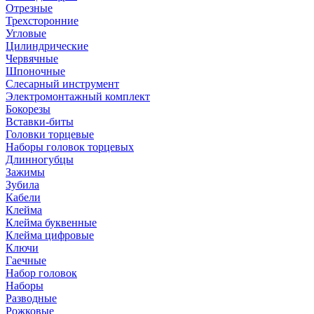
Отрезные
Трехсторонние
Угловые
Цилиндрические
Червячные
Шпоночные
Слесарный инструмент
Электромонтажный комплект
Бокорезы
Вставки-биты
Головки торцевые
Наборы головок торцевых
Длинногубцы
Зажимы
Зубила
Кабели
Клейма
Клейма буквенные
Клейма цифровые
Ключи
Гаечные
Набор головок
Наборы
Разводные
Рожковые