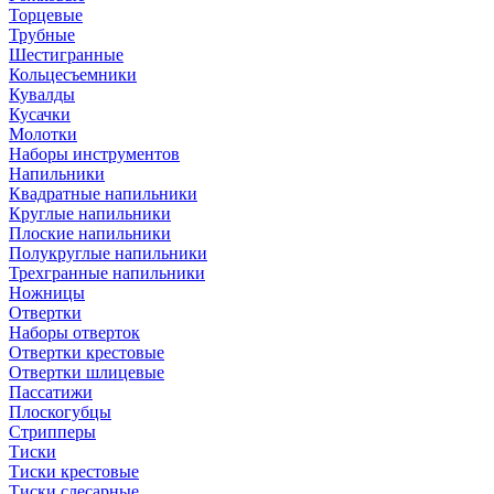
Торцевые
Трубные
Шестигранные
Кольцесъемники
Кувалды
Кусачки
Молотки
Наборы инструментов
Напильники
Квадратные напильники
Круглые напильники
Плоские напильники
Полукруглые напильники
Трехгранные напильники
Ножницы
Отвертки
Наборы отверток
Отвертки крестовые
Отвертки шлицевые
Пассатижи
Плоскогубцы
Стрипперы
Тиски
Тиски крестовые
Тиски слесарные