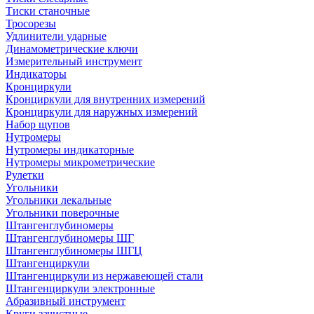
Тиски станочные
Тросорезы
Удлинители ударные
Динамометрические ключи
Измерительный инструмент
Индикаторы
Кронциркули
Кронциркули для внутренних измерений
Кронциркули для наружных измерений
Набор щупов
Нутромеры
Нутромеры индикаторные
Нутромеры микрометрические
Рулетки
Угольники
Угольники лекальные
Угольники поверочные
Штангенглубиномеры
Штангенглубиномеры ШГ
Штангенглубиномеры ШГЦ
Штангенциркули
Штангенциркули из нержавеющей стали
Штангенциркули электронные
Абразивный инструмент
Круги зачистные