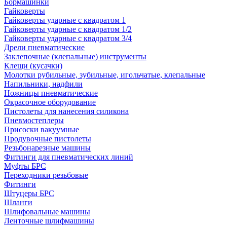
Бормашинки
Гайковерты
Гайковерты ударные с квадратом 1
Гайковерты ударные с квадратом 1/2
Гайковерты ударные с квадратом 3/4
Дрели пневматические
Заклепочные (клепальные) инструменты
Клещи (кусачки)
Молотки рубильные, зубильные, игольчатые, клепальные
Напильники, надфили
Ножницы пневматические
Окрасочное оборудование
Пистолеты для нанесения силикона
Пневмостеплеры
Присоски вакуумные
Продувочные пистолеты
Резьбонарезные машины
Фитинги для пневматических линий
Муфты БРС
Переходники резьбовые
Фитинги
Штуцеры БРС
Шланги
Шлифовальные машины
Ленточные шлифмашины