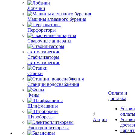
Лобзики
Машины алмазного бурения
Перфораторы
Сварочные аппараты
Стабилизаторы
автоматические
Станки
Станции водоснабжения
Оплата и
Фены
доставка
Шлифмашины
Услови
оплат
Штроборезы
Акции
Услови
достав
Электроплиткорезы
Гарант