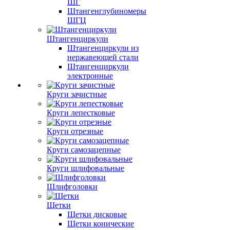
ШГ
Штангенглубиномеры
ШГЦ
Штангенциркули
Штангенциркули из
нержавеющей стали
Штангенциркули
электронные
Круги зачистные
Круги лепестковые
Круги отрезные
Круги самозацепные
Круги шлифовальные
Шлифголовки
Щетки
Щетки дисковые
Щетки конические