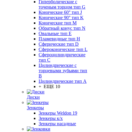
Гиперболические с
точеным торцом тип G
Конические 60° тип J
Конические 90° тип K
Конические тип M
Обратный конус тип N
Овальные тип E
Пламевидные тип H
Сферические тип D
Сфероконические тип L
Сфероцилиндрические
тип C
Цилиндрические с
торцевыми зубьями тип
B
Цилиндрические тип А
+ ЕЩЕ 10
Диски
Зенкеры
Зенкеры Weldon 19
Зенкеры к/х
Зенкеры насадные