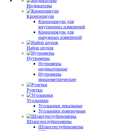
Индикаторы
Кронциркули
Кронциркули для
внутренних измерений
Кронциркули для
наружных измерений
Набор щупов
Нутромеры
Нутромеры
индикаторные
Нутромеры
микрометрические
Рулетки
Угольники
Угольники лекальные
Угольники поверочные
Штангенглубиномеры
Штангенглубиномеры