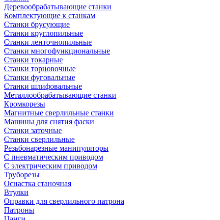
Деревообрабатывающие станки
Комплектующие к станкам
Станки брусующие
Станки круглопильные
Станки ленточнопильные
Станки многофункциональные
Станки токарные
Станки торцовочные
Станки фуговальные
Станки шлифовальные
Металлообрабатывающие станки
Кромкорезы
Магнитные сверлильные станки
Машины для снятия фаски
Станки заточные
Станки сверлильные
Резьбонарезные манипуляторы
С пневматическим приводом
С электрическим приводом
Труборезы
Оснастка станочная
Втулки
Оправки для сверлильного патрона
Патроны
Цанги