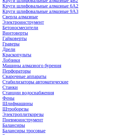
Круги шлифовальные алмазные 4В2
Круги шлифовальные алмазные 6A2
Круги шлифовальные алмазные 9А3
Сверла алмазные
Электроинструмент
Бетоносмесители
Винтоверты
Гайковерты
Граверы
Дрели
Краскопульты
Лобзики
Машины алмазного бурения
Перфораторы
Сварочные аппараты
Стабилизаторы автоматические
Станки
Станции водоснабжения
Фены
Шлифмашины
Штроборезы
Электроплиткорезы
Пневмоинструмент
Балансиры
Балансиры тросовые