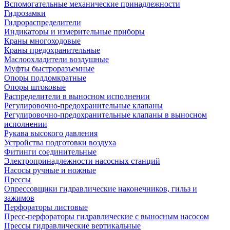
Вспомогательные механические принадлежности
Гидрозамки
Гидрораспределители
Индикаторы и измерительные приборы
Краны многоходовые
Краны предохранительные
Маслоохладители воздушные
Муфты быстроразъемные
Опоры поддомкратные
Опоры штоковые
Распределители в выносном исполнении
Регулировочно-предохранительные клапаны
Регулировочно-предохранительные клапаны в выносном
исполнении
Рукава высокого давления
Устройства подготовки воздуха
Фитинги соединительные
Электропринадлежности насосных станций
Насосы ручные и ножные
Прессы
Опрессовщики гидравлические наконечников, гильз и
зажимов
Перфораторы листовые
Пресс-перфораторы гидравлические с выносным насосом
Прессы гидравлические вертикальные