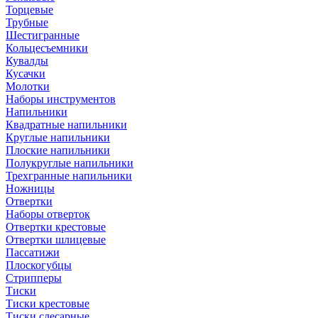
Торцевые
Трубные
Шестигранные
Кольцесъемники
Кувалды
Кусачки
Молотки
Наборы инструментов
Напильники
Квадратные напильники
Круглые напильники
Плоские напильники
Полукруглые напильники
Трехгранные напильники
Ножницы
Отвертки
Наборы отверток
Отвертки крестовые
Отвертки шлицевые
Пассатижи
Плоскогубцы
Стрипперы
Тиски
Тиски крестовые
Тиски слесарные