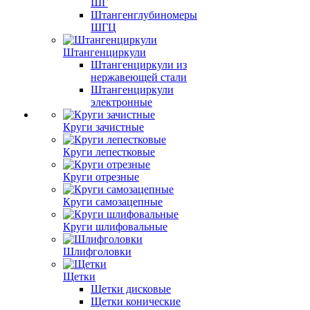
ШГ
Штангенглубиномеры
ШГЦ
Штангенциркули
Штангенциркули из
нержавеющей стали
Штангенциркули
электронные
Круги зачистные
Круги лепестковые
Круги отрезные
Круги самозацепные
Круги шлифовальные
Шлифголовки
Щетки
Щетки дисковые
Щетки конические