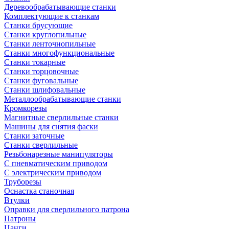
Деревообрабатывающие станки
Комплектующие к станкам
Станки брусующие
Станки круглопильные
Станки ленточнопильные
Станки многофункциональные
Станки токарные
Станки торцовочные
Станки фуговальные
Станки шлифовальные
Металлообрабатывающие станки
Кромкорезы
Магнитные сверлильные станки
Машины для снятия фаски
Станки заточные
Станки сверлильные
Резьбонарезные манипуляторы
С пневматическим приводом
С электрическим приводом
Труборезы
Оснастка станочная
Втулки
Оправки для сверлильного патрона
Патроны
Цанги