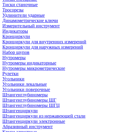
Тиски станочные
Тросорезы
Удлинители ударные
Динамометрические ключи
Измерительный инструмент
Индикаторы
Кронциркули
Кронциркули для внутренних измерений
Кронциркули для наружных измерений
Набор щупов
Нутромеры
Нутромеры индикаторные
Нутромеры микрометрические
Рулетки
Угольники
Угольники лекальные
Угольники поверочные
Штангенглубиномеры
Штангенглубиномеры ШГ
Штангенглубиномеры ШГЦ
Штангенциркули
Штангенциркули из нержавеющей стали
Штангенциркули электронные
Абразивный инструмент
Круги зачистные