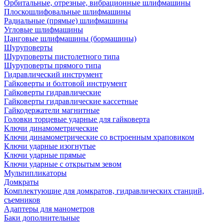
Орбитальные, отрезные, вибрационные шлифмашины
Плоскошлифовальные шлифмашины
Радиальные (прямые) шлифмашины
Угловые шлифмашины
Цанговые шлифмашины (бормашины)
Шуруповерты
Шуруповерты пистолетного типа
Шуруповерты прямого типа
Гидравлический инструмент
Гайковерты и болтовой инструмент
Гайковерты гидравлические
Гайковерты гидравлические кассетные
Гайкодержатели магнитные
Головки торцевые ударные для гайковерта
Ключи динамометрические
Ключи динамометрические со встроенным храповиком
Ключи ударные изогнутые
Ключи ударные прямые
Ключи ударные с открытым зевом
Мультипликаторы
Домкраты
Комплектующие для домкратов, гидравлических станций,
съемников
Адаптеры для манометров
Баки дополнительные