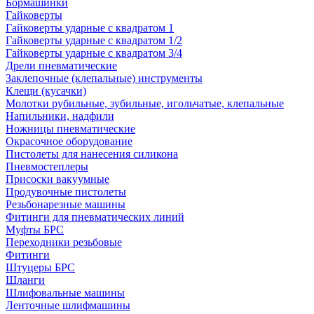
Бормашинки
Гайковерты
Гайковерты ударные с квадратом 1
Гайковерты ударные с квадратом 1/2
Гайковерты ударные с квадратом 3/4
Дрели пневматические
Заклепочные (клепальные) инструменты
Клещи (кусачки)
Молотки рубильные, зубильные, игольчатые, клепальные
Напильники, надфили
Ножницы пневматические
Окрасочное оборудование
Пистолеты для нанесения силикона
Пневмостеплеры
Присоски вакуумные
Продувочные пистолеты
Резьбонарезные машины
Фитинги для пневматических линий
Муфты БРС
Переходники резьбовые
Фитинги
Штуцеры БРС
Шланги
Шлифовальные машины
Ленточные шлифмашины