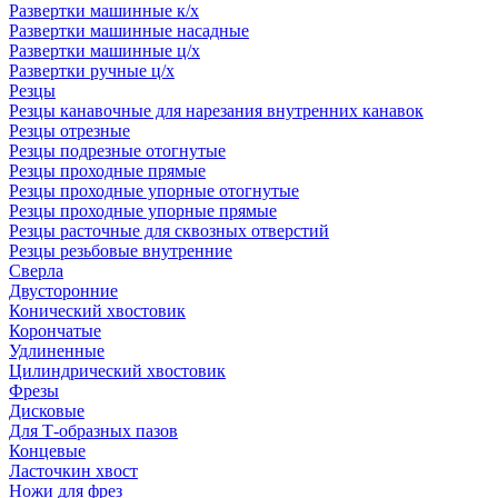
Развертки машинные к/х
Развертки машинные насадные
Развертки машинные ц/х
Развертки ручные ц/х
Резцы
Резцы канавочные для нарезания внутренних канавок
Резцы отрезные
Резцы подрезные отогнутые
Резцы проходные прямые
Резцы проходные упорные отогнутые
Резцы проходные упорные прямые
Резцы расточные для сквозных отверстий
Резцы резьбовые внутренние
Сверла
Двусторонние
Конический хвостовик
Корончатые
Удлиненные
Цилиндрический хвостовик
Фрезы
Дисковые
Для Т-образных пазов
Концевые
Ласточкин хвост
Ножи для фрез