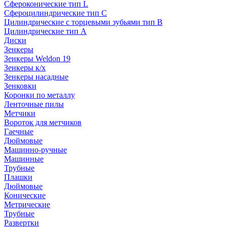
Сфероконические тип L
Сфероцилиндрические тип C
Цилиндрические с торцевыми зубьями тип B
Цилиндрические тип А
Диски
Зенкеры
Зенкеры Weldon 19
Зенкеры к/х
Зенкеры насадные
Зенковки
Коронки по металлу
Ленточные пилы
Метчики
Вороток для метчиков
Гаечные
Дюймовые
Машинно-ручные
Машинные
Трубные
Плашки
Дюймовые
Конические
Метрические
Трубные
Развертки