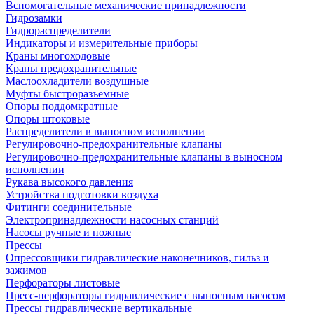
Вспомогательные механические принадлежности
Гидрозамки
Гидрораспределители
Индикаторы и измерительные приборы
Краны многоходовые
Краны предохранительные
Маслоохладители воздушные
Муфты быстроразъемные
Опоры поддомкратные
Опоры штоковые
Распределители в выносном исполнении
Регулировочно-предохранительные клапаны
Регулировочно-предохранительные клапаны в выносном
исполнении
Рукава высокого давления
Устройства подготовки воздуха
Фитинги соединительные
Электропринадлежности насосных станций
Насосы ручные и ножные
Прессы
Опрессовщики гидравлические наконечников, гильз и
зажимов
Перфораторы листовые
Пресс-перфораторы гидравлические с выносным насосом
Прессы гидравлические вертикальные