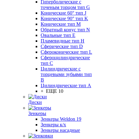
Гиперболические с
точеным торцом тип G
Конические 60° тип J
Конические 90° тип K
Конические тип M
Обратный конус тип N
Овальные тип E
Пламевидные тип H
Сферические тип D
Сфероконические тип L
Сфероцилиндрические
тип C
Цилиндрические с
торцевыми зубьями тип
B
Цилиндрические тип А
+ ЕЩЕ 10
Диски
Зенкеры
Зенкеры Weldon 19
Зенкеры к/х
Зенкеры насадные