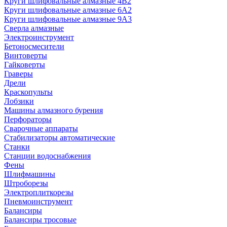
Круги шлифовальные алмазные 4В2
Круги шлифовальные алмазные 6A2
Круги шлифовальные алмазные 9А3
Сверла алмазные
Электроинструмент
Бетоносмесители
Винтоверты
Гайковерты
Граверы
Дрели
Краскопульты
Лобзики
Машины алмазного бурения
Перфораторы
Сварочные аппараты
Стабилизаторы автоматические
Станки
Станции водоснабжения
Фены
Шлифмашины
Штроборезы
Электроплиткорезы
Пневмоинструмент
Балансиры
Балансиры тросовые