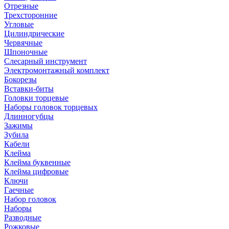
Отрезные
Трехсторонние
Угловые
Цилиндрические
Червячные
Шпоночные
Слесарный инструмент
Электромонтажный комплект
Бокорезы
Вставки-биты
Головки торцевые
Наборы головок торцевых
Длинногубцы
Зажимы
Зубила
Кабели
Клейма
Клейма буквенные
Клейма цифровые
Ключи
Гаечные
Набор головок
Наборы
Разводные
Рожковые