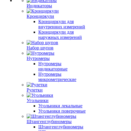
Индикаторы
Кронциркули
Кронциркули для
внутренних измерений
Кронциркули для
наружных измерений
Набор щупов
Нутромеры
Нутромеры
индикаторные
Нутромеры
микрометрические
Рулетки
Угольники
Угольники лекальные
Угольники поверочные
Штангенглубиномеры
Штангенглубиномеры