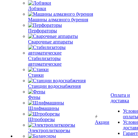
Лобзики
Машины алмазного бурения
Перфораторы
Сварочные аппараты
Стабилизаторы
автоматические
Станки
Станции водоснабжения
Оплата и
Фены
доставка
Шлифмашины
Услови
оплат
Штроборезы
Акции
Услови
достав
Электроплиткорезы
Гарант