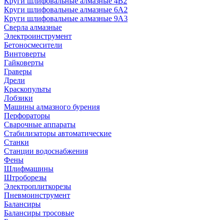
Круги шлифовальные алмазные 4В2
Круги шлифовальные алмазные 6A2
Круги шлифовальные алмазные 9А3
Сверла алмазные
Электроинструмент
Бетоносмесители
Винтоверты
Гайковерты
Граверы
Дрели
Краскопульты
Лобзики
Машины алмазного бурения
Перфораторы
Сварочные аппараты
Стабилизаторы автоматические
Станки
Станции водоснабжения
Фены
Шлифмашины
Штроборезы
Электроплиткорезы
Пневмоинструмент
Балансиры
Балансиры тросовые