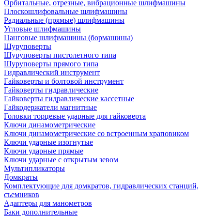
Орбитальные, отрезные, вибрационные шлифмашины
Плоскошлифовальные шлифмашины
Радиальные (прямые) шлифмашины
Угловые шлифмашины
Цанговые шлифмашины (бормашины)
Шуруповерты
Шуруповерты пистолетного типа
Шуруповерты прямого типа
Гидравлический инструмент
Гайковерты и болтовой инструмент
Гайковерты гидравлические
Гайковерты гидравлические кассетные
Гайкодержатели магнитные
Головки торцевые ударные для гайковерта
Ключи динамометрические
Ключи динамометрические со встроенным храповиком
Ключи ударные изогнутые
Ключи ударные прямые
Ключи ударные с открытым зевом
Мультипликаторы
Домкраты
Комплектующие для домкратов, гидравлических станций,
съемников
Адаптеры для манометров
Баки дополнительные