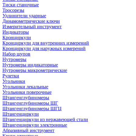
Тиски станочные
Тросорезы
Удлинители ударные
Динамометрические ключи
Измерительный инструмент
Индикаторы
Кронциркули
Кронциркули для внутренних измерений
Кронциркули для наружных измерений
Набор щупов
Нутромеры
Нутромеры индикаторные
Нутромеры микрометрические
Рулетки
Угольники
Угольники лекальные
Угольники поверочные
Штангенглубиномеры
Штангенглубиномеры ШГ
Штангенглубиномеры ШГЦ
Штангенциркули
Штангенциркули из нержавеющей стали
Штангенциркули электронные
Абразивный инструмент
Круги зачистные