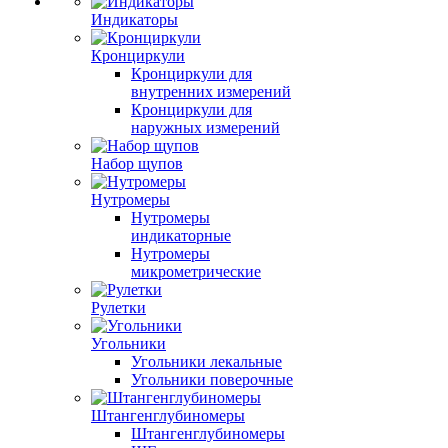
Индикаторы
Кронциркули
Кронциркули для
внутренних измерений
Кронциркули для
наружных измерений
Набор щупов
Нутромеры
Нутромеры
индикаторные
Нутромеры
микрометрические
Рулетки
Угольники
Угольники лекальные
Угольники поверочные
Штангенглубиномеры
Штангенглубиномеры