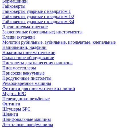
Бормашинки
Гайковерты
Гайковерты ударные с квадратом 1
Гайковерты ударные с квадратом 1/2
Гайковерты ударные с квадратом 3/4
Дрели пневматические
Заклепочные (клепальные) инструменты
Клещи (кусачки)
Молотки рубильные, зубильные, игольчатые, клепальные
Напильники, надфили
Ножницы пневматические
Окрасочное оборудование
Пистолеты для нанесения силикона
Пневмостеплеры
Присоски вакуумные
Продувочные пистолеты
Резьбонарезные машины
Фитинги для пневматических линий
Муфты БРС
Переходники резьбовые
Фитинги
Штуцеры БРС
Шланги
Шлифовальные машины
Ленточные шлифмашины