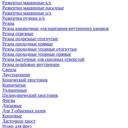
Развертки машинные к/х
Развертки машинные насадные
Развертки машинные ц/х
Развертки ручные ц/х
Резцы
Резцы канавочные для нарезания внутренних канавок
Резцы отрезные
Резцы подрезные отогнутые
Резцы проходные прямые
Резцы проходные упорные отогнутые
Резцы проходные упорные прямые
Резцы расточные для сквозных отверстий
Резцы резьбовые внутренние
Сверла
Двусторонние
Конический хвостовик
Корончатые
Удлиненные
Цилиндрический хвостовик
Фрезы
Дисковые
Для Т-образных пазов
Концевые
Ласточкин хвост
Ножи для фрез