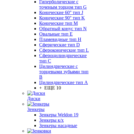
Гиперболические с
точеным торцом тип G
Конические 60° тип J
Конические 90° тип K
Конические тип M
Обратный конус тип N
Овальные тип E
Пламевидные тип H
Сферические тип D
Сфероконические тип L
Сфероцилиндрические
тип C
Цилиндрические с
торцевыми зубьями тип
B
Цилиндрические тип А
+ ЕЩЕ 10
Диски
Зенкеры
Зенкеры Weldon 19
Зенкеры к/х
Зенкеры насадные