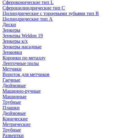
Сфероконические тип L
Сфероцилиндрические тип C
Цилиндрические с торцевыми зубьями тип B
Цилиндрические тип А
Диски
Зенкеры
Зенкеры Weldon 19
Зенкеры к/х
Зенкеры насадные
Зенковки
Коронки по металлу
Ленточные пилы
Метчики
Вороток для метчиков
Гаечные
Дюймовые
Машинно-ручные
Машинные
Трубные
Плашки
Дюймовые
Конические
Метрические
Трубные
Развертки