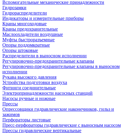
Вспомогательные механические принадлежности
Гидрозамки
Гидрораспределители
Индикаторы и измерительные приборы
Краны многоходовые
Краны предохранительные
Маслоохладители воздушные
Муфты быстроразъемные
Опоры поддомкратные
Опоры штоковые
Распределители в выносном исполнении
Регулировочно-предохранительные клапаны
Регулировочно-предохранительные клапаны в выносном
исполнении
Рукава высокого давления
Устройства подготовки воздуха
Фитинги соединительные
Электропринадлежности насосных станций
Насосы ручные и ножные
Прессы
Опрессовщики гидравлические наконечников, гильз и
зажимов
Перфораторы листовые
Пресс-перфораторы гидравлические с выносным насосом
Прессы гидравлические вертикальные