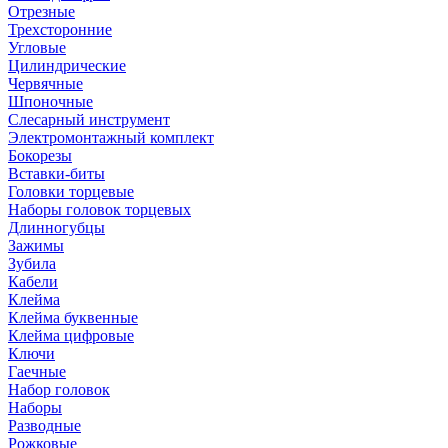
Отрезные
Трехсторонние
Угловые
Цилиндрические
Червячные
Шпоночные
Слесарный инструмент
Электромонтажный комплект
Бокорезы
Вставки-биты
Головки торцевые
Наборы головок торцевых
Длинногубцы
Зажимы
Зубила
Кабели
Клейма
Клейма буквенные
Клейма цифровые
Ключи
Гаечные
Набор головок
Наборы
Разводные
Рожковые