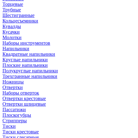
Торцевые
Трубные
Шестигранные
Кольцесъемники
Кувалды
Кусачки
Молотки
Наборы инструментов
Напильники
Квадратные напильники
Круглые напильники
Плоские напильники
Полукруглые напильники
Трехгранные напильники
Ножницы
Отвертки
Наборы отверток
Отвертки крестовые
Отвертки шлицевые
Пассатижи
Плоскогубцы
Стрипперы
Тиски
Тиски крестовые
Тиски слесарные