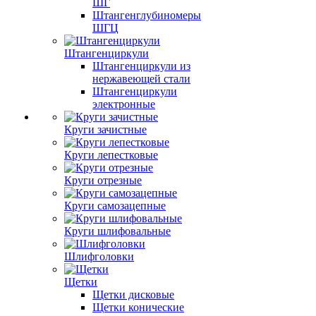
ШГ
Штангенглубиномеры
ШГЦ
Штангенциркули
Штангенциркули из
нержавеющей стали
Штангенциркули
электронные
Круги зачистные
Круги лепестковые
Круги отрезные
Круги самозацепные
Круги шлифовальные
Шлифголовки
Щетки
Щетки дисковые
Щетки конические