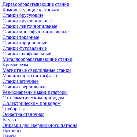
Деревообрабатывающие станки
Комплектующие к станкам
Станки брусующие
Станки круглопильные
Станки ленточнопильные
Станки многофункциональные
Станки токарные
Станки торцовочные
Станки фуговальные
Станки шлифовальные
Металлообрабатывающие станки
Кромкорезы
Магнитные сверлильные станки
Машины для снятия фаски
Станки заточные
Станки сверлильные
Резьбонарезные манипуляторы
С пневматическим приводом
С электрическим приводом
Труборезы
Оснастка станочная
Втулки
Оправки для сверлильного патрона
Патроны
Цанги