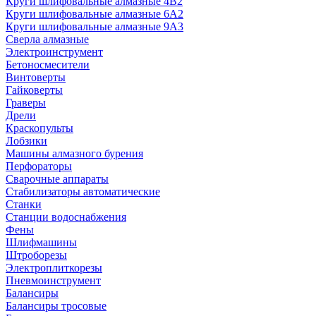
Круги шлифовальные алмазные 4В2
Круги шлифовальные алмазные 6A2
Круги шлифовальные алмазные 9А3
Сверла алмазные
Электроинструмент
Бетоносмесители
Винтоверты
Гайковерты
Граверы
Дрели
Краскопульты
Лобзики
Машины алмазного бурения
Перфораторы
Сварочные аппараты
Стабилизаторы автоматические
Станки
Станции водоснабжения
Фены
Шлифмашины
Штроборезы
Электроплиткорезы
Пневмоинструмент
Балансиры
Балансиры тросовые