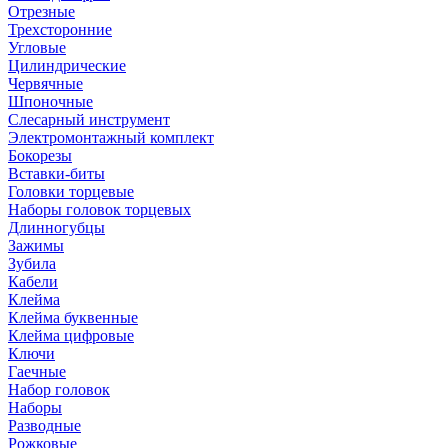
Отрезные
Трехсторонние
Угловые
Цилиндрические
Червячные
Шпоночные
Слесарный инструмент
Электромонтажный комплект
Бокорезы
Вставки-биты
Головки торцевые
Наборы головок торцевых
Длинногубцы
Зажимы
Зубила
Кабели
Клейма
Клейма буквенные
Клейма цифровые
Ключи
Гаечные
Набор головок
Наборы
Разводные
Рожковые