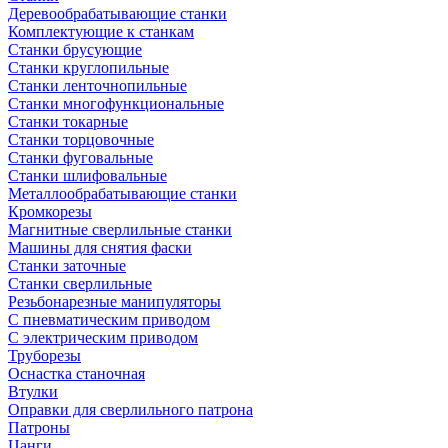
Деревообрабатывающие станки
Комплектующие к станкам
Станки брусующие
Станки круглопильные
Станки ленточнопильные
Станки многофункциональные
Станки токарные
Станки торцовочные
Станки фуговальные
Станки шлифовальные
Металлообрабатывающие станки
Кромкорезы
Магнитные сверлильные станки
Машины для снятия фаски
Станки заточные
Станки сверлильные
Резьбонарезные манипуляторы
С пневматическим приводом
С электрическим приводом
Труборезы
Оснастка станочная
Втулки
Оправки для сверлильного патрона
Патроны
Цанги