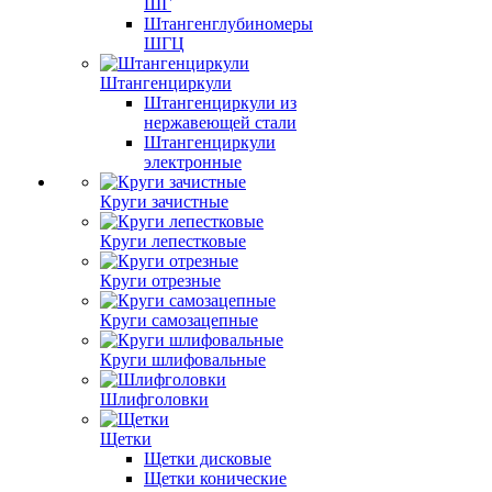
ШГ
Штангенглубиномеры
ШГЦ
Штангенциркули
Штангенциркули из
нержавеющей стали
Штангенциркули
электронные
Круги зачистные
Круги лепестковые
Круги отрезные
Круги самозацепные
Круги шлифовальные
Шлифголовки
Щетки
Щетки дисковые
Щетки конические