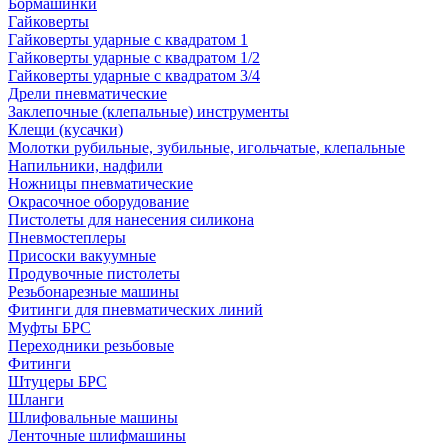
Бормашинки
Гайковерты
Гайковерты ударные с квадратом 1
Гайковерты ударные с квадратом 1/2
Гайковерты ударные с квадратом 3/4
Дрели пневматические
Заклепочные (клепальные) инструменты
Клещи (кусачки)
Молотки рубильные, зубильные, игольчатые, клепальные
Напильники, надфили
Ножницы пневматические
Окрасочное оборудование
Пистолеты для нанесения силикона
Пневмостеплеры
Присоски вакуумные
Продувочные пистолеты
Резьбонарезные машины
Фитинги для пневматических линий
Муфты БРС
Переходники резьбовые
Фитинги
Штуцеры БРС
Шланги
Шлифовальные машины
Ленточные шлифмашины