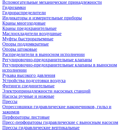
Вспомогательные механические принадлежности
Гидрозамки
Гидрораспределители
Индикаторы и измерительные приборы
Краны многоходовые
Краны предохранительные
Маслоохладители воздушные
Муфты быстроразъемные
Опоры поддомкратные
Опоры штоковые
Распределители в выносном исполнении
Регулировочно-предохранительные клапаны
Регулировочно-предохранительные клапаны в выносном
исполнении
Рукава высокого давления
Устройства подготовки воздуха
Фитинги соединительные
Электропринадлежности насосных станций
Насосы ручные и ножные
Прессы
Опрессовщики гидравлические наконечников, гильз и
зажимов
Перфораторы листовые
Пресс-перфораторы гидравлические с выносным насосом
Прессы гидравлические вертикальные