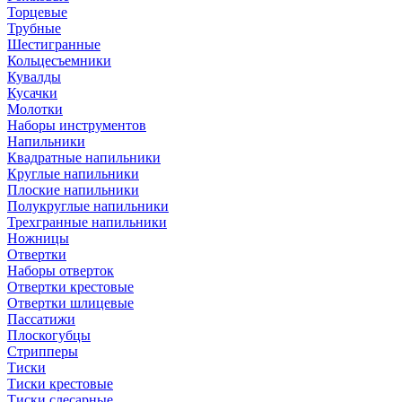
Торцевые
Трубные
Шестигранные
Кольцесъемники
Кувалды
Кусачки
Молотки
Наборы инструментов
Напильники
Квадратные напильники
Круглые напильники
Плоские напильники
Полукруглые напильники
Трехгранные напильники
Ножницы
Отвертки
Наборы отверток
Отвертки крестовые
Отвертки шлицевые
Пассатижи
Плоскогубцы
Стрипперы
Тиски
Тиски крестовые
Тиски слесарные