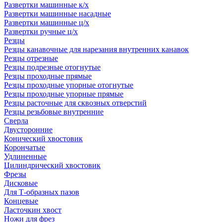
Развертки машинные к/х
Развертки машинные насадные
Развертки машинные ц/х
Развертки ручные ц/х
Резцы
Резцы канавочные для нарезания внутренних канавок
Резцы отрезные
Резцы подрезные отогнутые
Резцы проходные прямые
Резцы проходные упорные отогнутые
Резцы проходные упорные прямые
Резцы расточные для сквозных отверстий
Резцы резьбовые внутренние
Сверла
Двусторонние
Конический хвостовик
Корончатые
Удлиненные
Цилиндрический хвостовик
Фрезы
Дисковые
Для Т-образных пазов
Концевые
Ласточкин хвост
Ножи для фрез