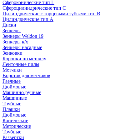
Сфероконические тип L
Сфероцилиндрические тип C
Цилиндрические с торцевыми зубьями тип B
Цилиндрические тип А
Диски
Зенкеры
Зенкеры Weldon 19
Зенкеры к/х
Зенкеры насадные
Зенковки
Коронки по металлу
Ленточные пилы
Метчики
Вороток для метчиков
Гаечные
Дюймовые
Машинно-ручные
Машинные
Трубные
Плашки
Дюймовые
Конические
Метрические
Трубные
Развертки