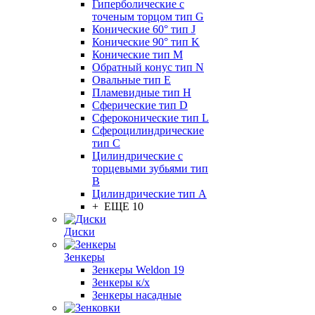
Гиперболические с
точеным торцом тип G
Конические 60° тип J
Конические 90° тип K
Конические тип M
Обратный конус тип N
Овальные тип E
Пламевидные тип H
Сферические тип D
Сфероконические тип L
Сфероцилиндрические
тип C
Цилиндрические с
торцевыми зубьями тип
B
Цилиндрические тип А
+ ЕЩЕ 10
Диски
Зенкеры
Зенкеры Weldon 19
Зенкеры к/х
Зенкеры насадные