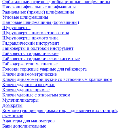
Орбитальные, отрезные, вибрационные шлифмашины
Плоскошлифовальные шлифмашины
Радиальные (прямые) шлифмашины
Угловые шлифмашины
Цанговые шлифмашины (бормашины)
Шуруповерты
Шуруповерты пистолетного типа
Шуруповерты прямого типа
Гидравлический инструмент
Гайковерты и болтовой инструмент
Гайковерты гидравлические
Гайковерты гидравлические кассетные
Гайкодержатели магнитные
Головки торцевые ударные для гайковерта
Ключи динамометрические
Ключи динамометрические со встроенным храповиком
Ключи ударные изогнутые
Ключи ударные прямые
Ключи ударные с открытым зевом
Мультипликаторы
Домкраты
Комплектующие для домкратов, гидравлических станций,
съемников
Адаптеры для манометров
Баки дополнительные