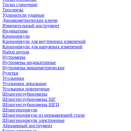
Тиски станочные
Тросорезы
Удлинители ударные
Динамометрические ключи
Измерительный инструмент
Индикаторы
Кронциркули
Кронциркули для внутренних измерений
Кронциркули для наружных измерений
Набор щупов
Нутромеры
Нутромеры индикаторные
Нутромеры микрометрические
Рулетки
Угольники
Угольники лекальные
Угольники поверочные
Штангенглубиномеры
Штангенглубиномеры ШГ
Штангенглубиномеры ШГЦ
Штангенциркули
Штангенциркули из нержавеющей стали
Штангенциркули электронные
Абразивный инструмент
Круги зачистные