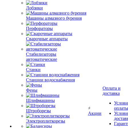
Лобзики
Машины алмазного бурения
Перфораторы
Сварочные аппараты
Стабилизаторы
автоматические
Станки
Станции водоснабжения
Оплата и
Фены
доставка
Шлифмашины
Услови
оплат
Штроборезы
Акции
Услови
достав
Электроплиткорезы
Гарант