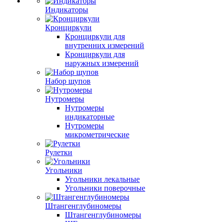
Индикаторы
Кронциркули
Кронциркули для
внутренних измерений
Кронциркули для
наружных измерений
Набор щупов
Нутромеры
Нутромеры
индикаторные
Нутромеры
микрометрические
Рулетки
Угольники
Угольники лекальные
Угольники поверочные
Штангенглубиномеры
Штангенглубиномеры