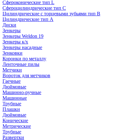
Сфероконические тип L
Сфероцилиндрические тип C
Цилиндрические с торцевыми зубьями тип B
Цилиндрические тип А
Диски
Зенкеры
Зенкеры Weldon 19
Зенкеры к/х
Зенкеры насадные
Зенковки
Коронки по металлу
Ленточные пилы
Метчики
Вороток для метчиков
Гаечные
Дюймовые
Машинно-ручные
Машинные
Трубные
Плашки
Дюймовые
Конические
Метрические
Трубные
Развертки