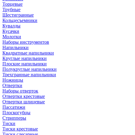
Торцевые
Трубные
Шестигранные
Кольцесъемники
Кувалды
Кусачки
Молотки
Наборы инструментов
Напильники
Квадратные напильники
Круглые напильники
Плоские напильники
Полукруглые напильники
Трехгранные напильники
Ножницы
Отвертки
Наборы отверток
Отвертки крестовые
Отвертки шлицевые
Пассатижи
Плоскогубцы
Стрипперы
Тиски
Тиски крестовые
Тиски слесарные