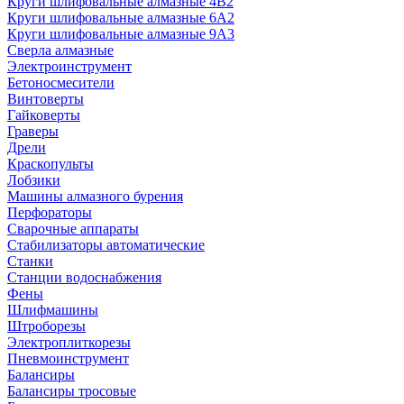
Круги шлифовальные алмазные 4В2
Круги шлифовальные алмазные 6A2
Круги шлифовальные алмазные 9А3
Сверла алмазные
Электроинструмент
Бетоносмесители
Винтоверты
Гайковерты
Граверы
Дрели
Краскопульты
Лобзики
Машины алмазного бурения
Перфораторы
Сварочные аппараты
Стабилизаторы автоматические
Станки
Станции водоснабжения
Фены
Шлифмашины
Штроборезы
Электроплиткорезы
Пневмоинструмент
Балансиры
Балансиры тросовые