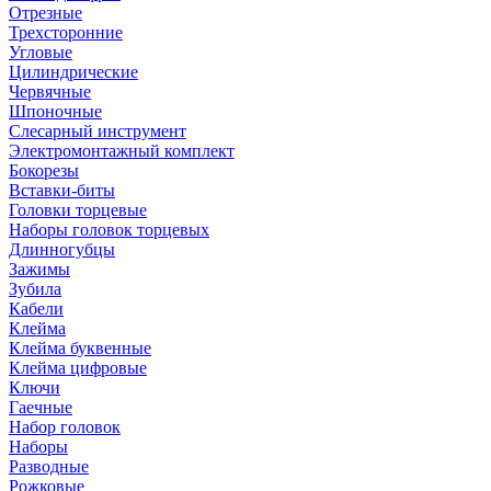
Отрезные
Трехсторонние
Угловые
Цилиндрические
Червячные
Шпоночные
Слесарный инструмент
Электромонтажный комплект
Бокорезы
Вставки-биты
Головки торцевые
Наборы головок торцевых
Длинногубцы
Зажимы
Зубила
Кабели
Клейма
Клейма буквенные
Клейма цифровые
Ключи
Гаечные
Набор головок
Наборы
Разводные
Рожковые