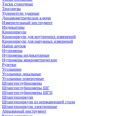
Тиски станочные
Тросорезы
Удлинители ударные
Динамометрические ключи
Измерительный инструмент
Индикаторы
Кронциркули
Кронциркули для внутренних измерений
Кронциркули для наружных измерений
Набор щупов
Нутромеры
Нутромеры индикаторные
Нутромеры микрометрические
Рулетки
Угольники
Угольники лекальные
Угольники поверочные
Штангенглубиномеры
Штангенглубиномеры ШГ
Штангенглубиномеры ШГЦ
Штангенциркули
Штангенциркули из нержавеющей стали
Штангенциркули электронные
Абразивный инструмент
Круги зачистные