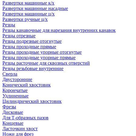
Развертки машинные к/х
Развертки машинные насадные
Развертки машинные ц/х
Развертки ручные ц/х
Резцы
Резцы канавочные для нарезания внутренних канавок
Резцы отрезные
Резцы подрезные отогнутые
Резцы проходные прямые
Резцы проходные упорные отогнутые
Резцы проходные упорные прямые
Резцы расточные для сквозных отверстий
Резцы резьбовые внутренние
Сверла
Двусторонние
Конический хвостовик
Корончатые
Удлиненные
Цилиндрический хвостовик
Фрезы
Дисковые
Для Т-образных пазов
Концевые
Ласточкин хвост
Ножи для фрез