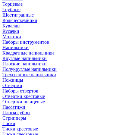
Торцевые
Трубные
Шестигранные
Кольцесъемники
Кувалды
Кусачки
Молотки
Наборы инструментов
Напильники
Квадратные напильники
Круглые напильники
Плоские напильники
Полукруглые напильники
Трехгранные напильники
Ножницы
Отвертки
Наборы отверток
Отвертки крестовые
Отвертки шлицевые
Пассатижи
Плоскогубцы
Стрипперы
Тиски
Тиски крестовые
Тиски слесарные