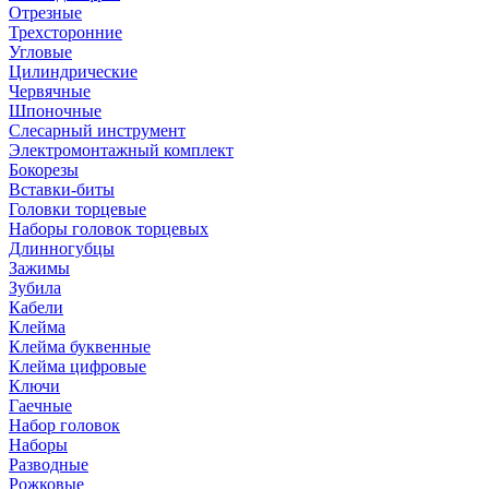
Отрезные
Трехсторонние
Угловые
Цилиндрические
Червячные
Шпоночные
Слесарный инструмент
Электромонтажный комплект
Бокорезы
Вставки-биты
Головки торцевые
Наборы головок торцевых
Длинногубцы
Зажимы
Зубила
Кабели
Клейма
Клейма буквенные
Клейма цифровые
Ключи
Гаечные
Набор головок
Наборы
Разводные
Рожковые