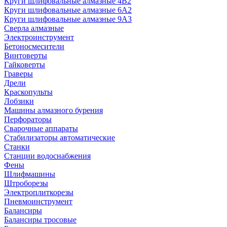
Круги шлифовальные алмазные 4В2
Круги шлифовальные алмазные 6A2
Круги шлифовальные алмазные 9А3
Сверла алмазные
Электроинструмент
Бетоносмесители
Винтоверты
Гайковерты
Граверы
Дрели
Краскопульты
Лобзики
Машины алмазного бурения
Перфораторы
Сварочные аппараты
Стабилизаторы автоматические
Станки
Станции водоснабжения
Фены
Шлифмашины
Штроборезы
Электроплиткорезы
Пневмоинструмент
Балансиры
Балансиры тросовые