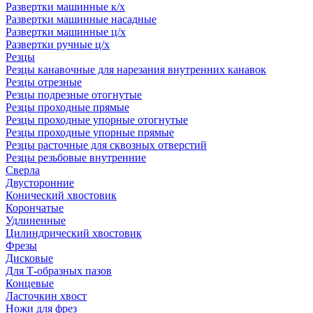
Развертки машинные к/х
Развертки машинные насадные
Развертки машинные ц/х
Развертки ручные ц/х
Резцы
Резцы канавочные для нарезания внутренних канавок
Резцы отрезные
Резцы подрезные отогнутые
Резцы проходные прямые
Резцы проходные упорные отогнутые
Резцы проходные упорные прямые
Резцы расточные для сквозных отверстий
Резцы резьбовые внутренние
Сверла
Двусторонние
Конический хвостовик
Корончатые
Удлиненные
Цилиндрический хвостовик
Фрезы
Дисковые
Для Т-образных пазов
Концевые
Ласточкин хвост
Ножи для фрез