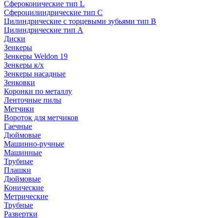
Сфероконические тип L
Сфероцилиндрические тип C
Цилиндрические с торцевыми зубьями тип B
Цилиндрические тип А
Диски
Зенкеры
Зенкеры Weldon 19
Зенкеры к/х
Зенкеры насадные
Зенковки
Коронки по металлу
Ленточные пилы
Метчики
Вороток для метчиков
Гаечные
Дюймовые
Машинно-ручные
Машинные
Трубные
Плашки
Дюймовые
Конические
Метрические
Трубные
Развертки