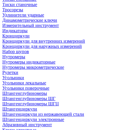
Тиски станочные
Тросорезы
Удлинители ударные
Динамометрические ключи
Измерительный инструмент
Индикаторы
Кронциркули
Кронциркули для внутренних измерений
Кронциркули для наружных измерений
Набор щупов
Нутромеры
Нутромеры индикаторные
Нутромеры микрометрические
Рулетки
Угольники
Угольники лекальные
Угольники поверочные
Штангенглубиномеры
Штангенглубиномеры ШГ
Штангенглубиномеры ШГЦ
Штангенциркули
Штангенциркули из нержавеющей стали
Штангенциркули электронные
Абразивный инструмент
Круги зачистные