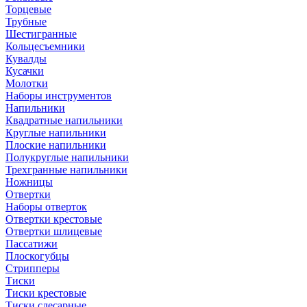
Торцевые
Трубные
Шестигранные
Кольцесъемники
Кувалды
Кусачки
Молотки
Наборы инструментов
Напильники
Квадратные напильники
Круглые напильники
Плоские напильники
Полукруглые напильники
Трехгранные напильники
Ножницы
Отвертки
Наборы отверток
Отвертки крестовые
Отвертки шлицевые
Пассатижи
Плоскогубцы
Стрипперы
Тиски
Тиски крестовые
Тиски слесарные