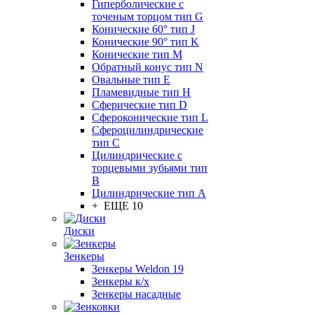
Гиперболические с
точеным торцом тип G
Конические 60° тип J
Конические 90° тип K
Конические тип M
Обратный конус тип N
Овальные тип E
Пламевидные тип H
Сферические тип D
Сфероконические тип L
Сфероцилиндрические
тип C
Цилиндрические с
торцевыми зубьями тип
B
Цилиндрические тип А
+ ЕЩЕ 10
Диски
Зенкеры
Зенкеры Weldon 19
Зенкеры к/х
Зенкеры насадные