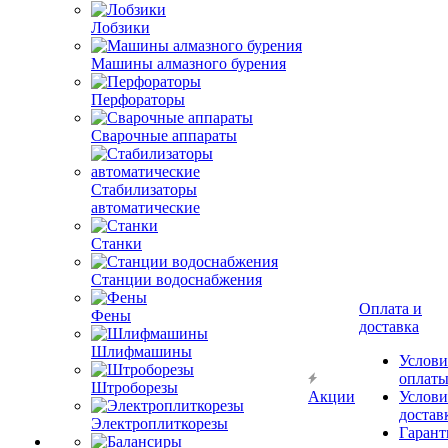
Лобзики
Машины алмазного бурения
Перфораторы
Сварочные аппараты
Стабилизаторы
автоматические
Станки
Станции водоснабжения
Оплата и
Фены
доставка
Шлифмашины
Услови
оплат
Штроборезы
Акции
Услови
достав
Электроплиткорезы
Гарант