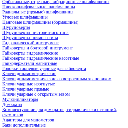
Орбитальные, отрезные, вибрационные шлифмашины
Плоскошлифовальные шлифмашины
Радиальные (прямые) шлифмашины
Угловые шлифмашины
Цанговые шлифмашины (бормашины)
Шуруповерты
Шуруповерты пистолетного типа
Шуруповерты прямого типа
Гидравлический инструмент
Гайковерты и болтовой инструмент
Гайковерты гидравлические
Гайковерты гидравлические кассетные
Гайкодержатели магнитные
Головки торцевые ударные для гайковерта
Ключи динамометрические
Ключи динамометрические со встроенным храповиком
Ключи ударные изогнутые
Ключи ударные прямые
Ключи ударные с открытым зевом
Мультипликаторы
Домкраты
Комплектующие для домкратов, гидравлических станций,
съемников
Адаптеры для манометров
Баки дополнительные