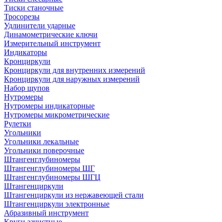
Тиски станочные
Тросорезы
Удлинители ударные
Динамометрические ключи
Измерительный инструмент
Индикаторы
Кронциркули
Кронциркули для внутренних измерений
Кронциркули для наружных измерений
Набор щупов
Нутромеры
Нутромеры индикаторные
Нутромеры микрометрические
Рулетки
Угольники
Угольники лекальные
Угольники поверочные
Штангенглубиномеры
Штангенглубиномеры ШГ
Штангенглубиномеры ШГЦ
Штангенциркули
Штангенциркули из нержавеющей стали
Штангенциркули электронные
Абразивный инструмент
Круги зачистные