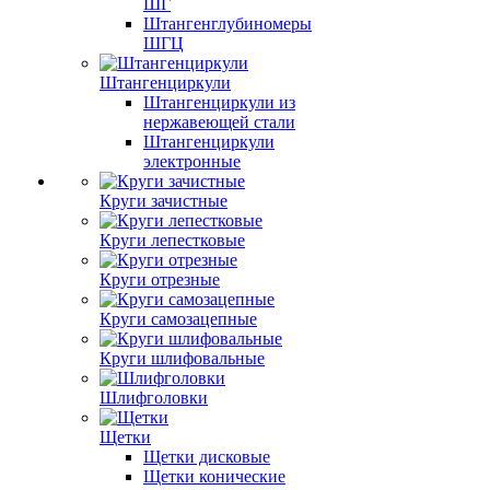
ШГ
Штангенглубиномеры
ШГЦ
Штангенциркули
Штангенциркули из
нержавеющей стали
Штангенциркули
электронные
Круги зачистные
Круги лепестковые
Круги отрезные
Круги самозацепные
Круги шлифовальные
Шлифголовки
Щетки
Щетки дисковые
Щетки конические