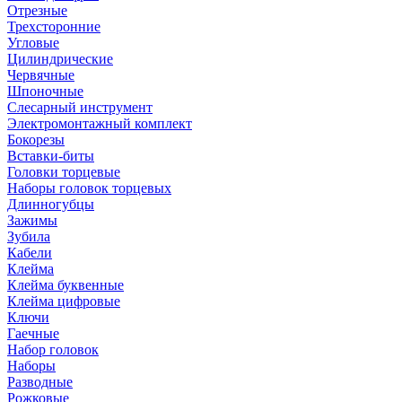
Отрезные
Трехсторонние
Угловые
Цилиндрические
Червячные
Шпоночные
Слесарный инструмент
Электромонтажный комплект
Бокорезы
Вставки-биты
Головки торцевые
Наборы головок торцевых
Длинногубцы
Зажимы
Зубила
Кабели
Клейма
Клейма буквенные
Клейма цифровые
Ключи
Гаечные
Набор головок
Наборы
Разводные
Рожковые