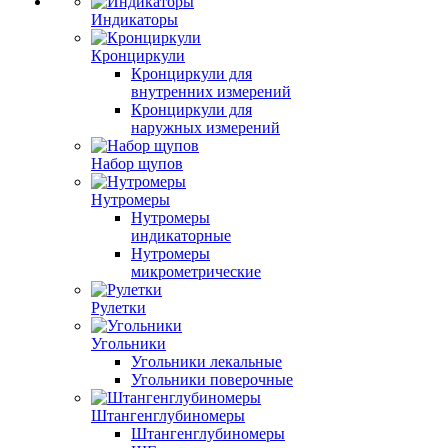
Индикаторы
Кронциркули
Кронциркули для
внутренних измерений
Кронциркули для
наружных измерений
Набор щупов
Нутромеры
Нутромеры
индикаторные
Нутромеры
микрометрические
Рулетки
Угольники
Угольники лекальные
Угольники поверочные
Штангенглубиномеры
Штангенглубиномеры