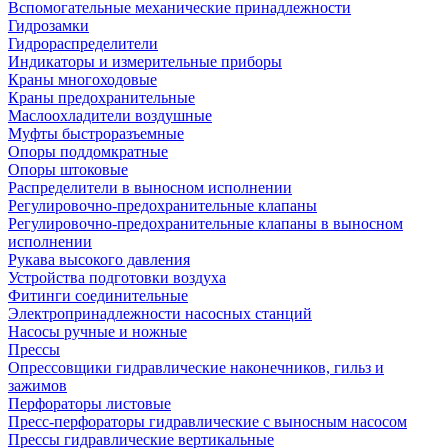
Вспомогательные механические принадлежности
Гидрозамки
Гидрораспределители
Индикаторы и измерительные приборы
Краны многоходовые
Краны предохранительные
Маслоохладители воздушные
Муфты быстроразъемные
Опоры поддомкратные
Опоры штоковые
Распределители в выносном исполнении
Регулировочно-предохранительные клапаны
Регулировочно-предохранительные клапаны в выносном
исполнении
Рукава высокого давления
Устройства подготовки воздуха
Фитинги соединительные
Электропринадлежности насосных станций
Насосы ручные и ножные
Прессы
Опрессовщики гидравлические наконечников, гильз и
зажимов
Перфораторы листовые
Пресс-перфораторы гидравлические с выносным насосом
Прессы гидравлические вертикальные