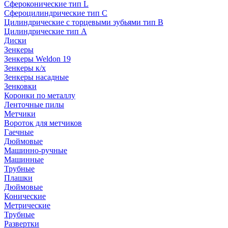
Сфероконические тип L
Сфероцилиндрические тип C
Цилиндрические с торцевыми зубьями тип B
Цилиндрические тип А
Диски
Зенкеры
Зенкеры Weldon 19
Зенкеры к/х
Зенкеры насадные
Зенковки
Коронки по металлу
Ленточные пилы
Метчики
Вороток для метчиков
Гаечные
Дюймовые
Машинно-ручные
Машинные
Трубные
Плашки
Дюймовые
Конические
Метрические
Трубные
Развертки