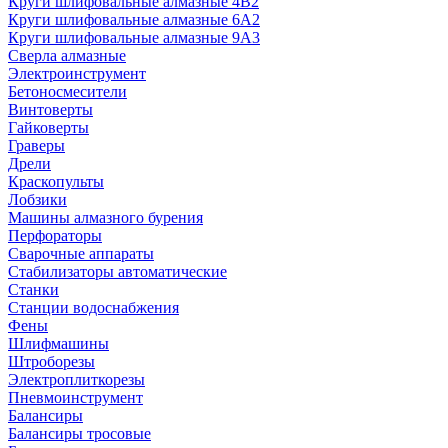
Круги шлифовальные алмазные 4В2
Круги шлифовальные алмазные 6A2
Круги шлифовальные алмазные 9А3
Сверла алмазные
Электроинструмент
Бетоносмесители
Винтоверты
Гайковерты
Граверы
Дрели
Краскопульты
Лобзики
Машины алмазного бурения
Перфораторы
Сварочные аппараты
Стабилизаторы автоматические
Станки
Станции водоснабжения
Фены
Шлифмашины
Штроборезы
Электроплиткорезы
Пневмоинструмент
Балансиры
Балансиры тросовые