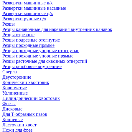
Развертки машинные к/х
Развертки машинные насадные
Развертки машинные ц/х
Развертки ручные ц/х
Резцы
Резцы канавочные для нарезания внутренних канавок
Резцы отрезные
Резцы подрезные отогнутые
Резцы проходные прямые
Резцы проходные упорные отогнутые
Резцы проходные упорные прямые
Резцы расточные для сквозных отверстий
Резцы резьбовые внутренние
Сверла
Двусторонние
Конический хвостовик
Корончатые
Удлиненные
Цилиндрический хвостовик
Фрезы
Дисковые
Для Т-образных пазов
Концевые
Ласточкин хвост
Ножи для фрез