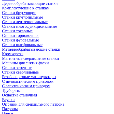
Деревообрабатывающие станки
Комплектующие к станкам
Станки брусующие
Станки круглопильные
Станки ленточнопильные
Станки многофункциональные
Станки токарные
Станки торцовочные
Станки фуговальные
Станки шлифовальные
Металлообрабатывающие станки
Кромкорезы
Магнитные сверлильные станки
Машины для снятия фаски
Станки заточные
Станки сверлильные
Резьбонарезные манипуляторы
С пневматическим приводом
С электрическим приводом
Труборезы
Оснастка станочная
Втулки
Оправки для сверлильного патрона
Патроны
Цанги