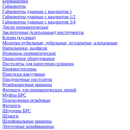
Бормашинки
Гайковерты
Гайковерты ударные с квадратом 1
Гайковерты ударные с квадратом 1/2
Гайковерты ударные с квадратом 3/4
Дрели пневматические
Заклепочные (клепальные) инструменты
Клещи (кусачки)
Молотки рубильные, зубильные, игольчатые, клепальные
Напильники, надфили
Ножницы пневматические
Окрасочное оборудование
Пистолеты для нанесения силикона
Пневмостеплеры
Присоски вакуумные
Продувочные пистолеты
Резьбонарезные машины
Фитинги для пневматических линий
Муфты БРС
Переходники резьбовые
Фитинги
Штуцеры БРС
Шланги
Шлифовальные машины
Ленточные шлифмашины