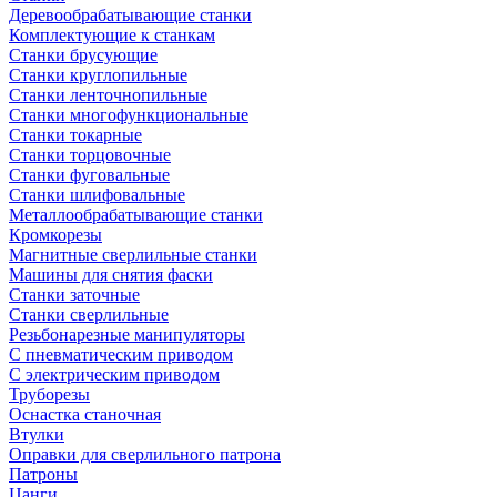
Деревообрабатывающие станки
Комплектующие к станкам
Станки брусующие
Станки круглопильные
Станки ленточнопильные
Станки многофункциональные
Станки токарные
Станки торцовочные
Станки фуговальные
Станки шлифовальные
Металлообрабатывающие станки
Кромкорезы
Магнитные сверлильные станки
Машины для снятия фаски
Станки заточные
Станки сверлильные
Резьбонарезные манипуляторы
С пневматическим приводом
С электрическим приводом
Труборезы
Оснастка станочная
Втулки
Оправки для сверлильного патрона
Патроны
Цанги