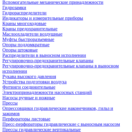
Вспомогательные механические принадлежности
Гидрозамки
Гидрораспределители
Индикаторы и измерительные приборы
Краны многоходовые
Краны предохранительные
Маслоохладители воздушные
Муфты быстроразъемные
Опоры поддомкратные
Опоры штоковые
Распределители в выносном исполнении
Регулировочно-предохранительные клапаны
Регулировочно-предохранительные клапаны в выносном
исполнении
Рукава высокого давления
Устройства подготовки воздуха
Фитинги соединительные
Электропринадлежности насосных станций
Насосы ручные и ножные
Прессы
Опрессовщики гидравлические наконечников, гильз и
зажимов
Перфораторы листовые
Пресс-перфораторы гидравлические с выносным насосом
Прессы гидравлические вертикальные