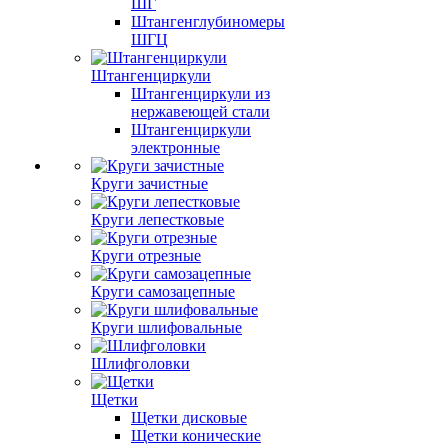
ШГ
Штангенглубиномеры
ШГЦ
Штангенциркули
Штангенциркули из
нержавеющей стали
Штангенциркули
электронные
Круги зачистные
Круги лепестковые
Круги отрезные
Круги самозацепные
Круги шлифовальные
Шлифголовки
Щетки
Щетки дисковые
Щетки конические