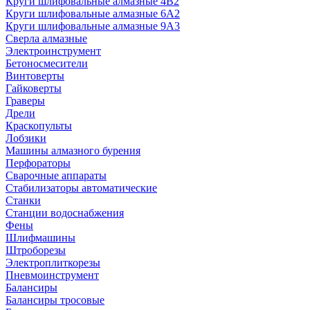
Круги шлифовальные алмазные 4В2
Круги шлифовальные алмазные 6A2
Круги шлифовальные алмазные 9А3
Сверла алмазные
Электроинструмент
Бетоносмесители
Винтоверты
Гайковерты
Граверы
Дрели
Краскопульты
Лобзики
Машины алмазного бурения
Перфораторы
Сварочные аппараты
Стабилизаторы автоматические
Станки
Станции водоснабжения
Фены
Шлифмашины
Штроборезы
Электроплиткорезы
Пневмоинструмент
Балансиры
Балансиры тросовые