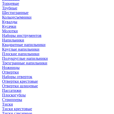
Торцевые
Трубные
Шестигранные
Кольцесъемники
Кувалды
Кусачки
Молотки
Наборы инструментов
Напильники
Квадратные напильники
Круглые напильники
Плоские напильники
Полукруглые напильники
Трехгранные напильники
Ножницы
Отвертки
Наборы отверток
Отвертки крестовые
Отвертки шлицевые
Пассатижи
Плоскогубцы
Стрипперы
Тиски
Тиски крестовые
Тиски слесарные