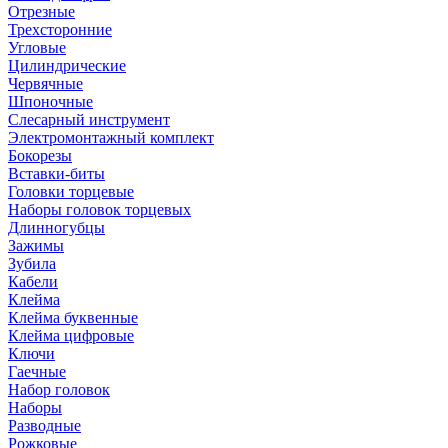
Отрезные
Трехсторонние
Угловые
Цилиндрические
Червячные
Шпоночные
Слесарный инструмент
Электромонтажный комплект
Бокорезы
Вставки-биты
Головки торцевые
Наборы головок торцевых
Длинногубцы
Зажимы
Зубила
Кабели
Клейма
Клейма буквенные
Клейма цифровые
Ключи
Гаечные
Набор головок
Наборы
Разводные
Рожковые