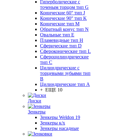
Гиперболические с
точеным торцом тип G
Конические 60° тип J
Конические 90° тип K
Конические тип M
Обратный конус тип N
Овальные тип E
Пламевидные тип H
Сферические тип D
Сфероконические тип L
Сфероцилиндрические
тип C
Цилиндрические с
торцевыми зубьями тип
B
Цилиндрические тип А
+ ЕЩЕ 10
Диски
Зенкеры
Зенкеры Weldon 19
Зенкеры к/х
Зенкеры насадные