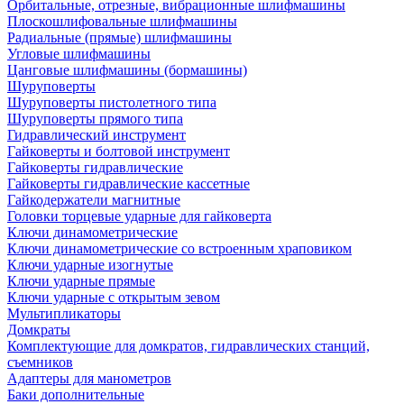
Орбитальные, отрезные, вибрационные шлифмашины
Плоскошлифовальные шлифмашины
Радиальные (прямые) шлифмашины
Угловые шлифмашины
Цанговые шлифмашины (бормашины)
Шуруповерты
Шуруповерты пистолетного типа
Шуруповерты прямого типа
Гидравлический инструмент
Гайковерты и болтовой инструмент
Гайковерты гидравлические
Гайковерты гидравлические кассетные
Гайкодержатели магнитные
Головки торцевые ударные для гайковерта
Ключи динамометрические
Ключи динамометрические со встроенным храповиком
Ключи ударные изогнутые
Ключи ударные прямые
Ключи ударные с открытым зевом
Мультипликаторы
Домкраты
Комплектующие для домкратов, гидравлических станций,
съемников
Адаптеры для манометров
Баки дополнительные