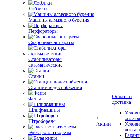
Лобзики
Машины алмазного бурения
Перфораторы
Сварочные аппараты
Стабилизаторы
автоматические
Станки
Станции водоснабжения
Оплата и
Фены
доставка
Шлифмашины
Услови
оплат
Штроборезы
Акции
Услови
достав
Электроплиткорезы
Гарант