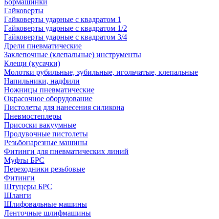
Бормашинки
Гайковерты
Гайковерты ударные с квадратом 1
Гайковерты ударные с квадратом 1/2
Гайковерты ударные с квадратом 3/4
Дрели пневматические
Заклепочные (клепальные) инструменты
Клещи (кусачки)
Молотки рубильные, зубильные, игольчатые, клепальные
Напильники, надфили
Ножницы пневматические
Окрасочное оборудование
Пистолеты для нанесения силикона
Пневмостеплеры
Присоски вакуумные
Продувочные пистолеты
Резьбонарезные машины
Фитинги для пневматических линий
Муфты БРС
Переходники резьбовые
Фитинги
Штуцеры БРС
Шланги
Шлифовальные машины
Ленточные шлифмашины