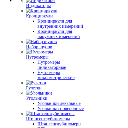
Индикаторы
Кронциркули
Кронциркули для
внутренних измерений
Кронциркули для
наружных измерений
Набор щупов
Нутромеры
Нутромеры
индикаторные
Нутромеры
микрометрические
Рулетки
Угольники
Угольники лекальные
Угольники поверочные
Штангенглубиномеры
Штангенглубиномеры