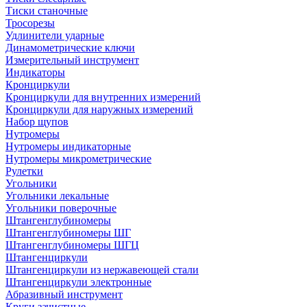
Тиски станочные
Тросорезы
Удлинители ударные
Динамометрические ключи
Измерительный инструмент
Индикаторы
Кронциркули
Кронциркули для внутренних измерений
Кронциркули для наружных измерений
Набор щупов
Нутромеры
Нутромеры индикаторные
Нутромеры микрометрические
Рулетки
Угольники
Угольники лекальные
Угольники поверочные
Штангенглубиномеры
Штангенглубиномеры ШГ
Штангенглубиномеры ШГЦ
Штангенциркули
Штангенциркули из нержавеющей стали
Штангенциркули электронные
Абразивный инструмент
Круги зачистные