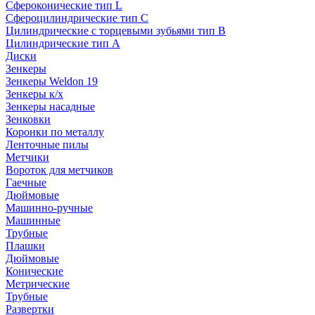
Сфероконические тип L
Сфероцилиндрические тип C
Цилиндрические с торцевыми зубьями тип B
Цилиндрические тип А
Диски
Зенкеры
Зенкеры Weldon 19
Зенкеры к/х
Зенкеры насадные
Зенковки
Коронки по металлу
Ленточные пилы
Метчики
Вороток для метчиков
Гаечные
Дюймовые
Машинно-ручные
Машинные
Трубные
Плашки
Дюймовые
Конические
Метрические
Трубные
Развертки