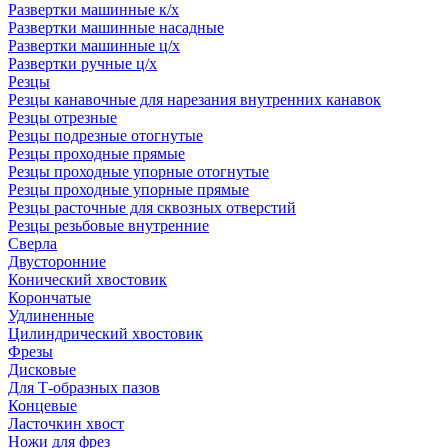
Развертки машинные к/х
Развертки машинные насадные
Развертки машинные ц/х
Развертки ручные ц/х
Резцы
Резцы канавочные для нарезания внутренних канавок
Резцы отрезные
Резцы подрезные отогнутые
Резцы проходные прямые
Резцы проходные упорные отогнутые
Резцы проходные упорные прямые
Резцы расточные для сквозных отверстий
Резцы резьбовые внутренние
Сверла
Двусторонние
Конический хвостовик
Корончатые
Удлиненные
Цилиндрический хвостовик
Фрезы
Дисковые
Для Т-образных пазов
Концевые
Ласточкин хвост
Ножи для фрез