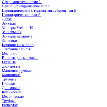
Сфероконические тип L
Сфероцилиндрические тип C
Цилиндрические с торцевыми зубьями тип B
Цилиндрические тип А
Диски
Зенкеры
Зенкеры Weldon 19
Зенкеры к/х
Зенкеры насадные
Зенковки
Коронки по металлу
Ленточные пилы
Метчики
Вороток для метчиков
Гаечные
Дюймовые
Машинно-ручные
Машинные
Трубные
Плашки
Дюймовые
Конические
Метрические
Трубные
Развертки