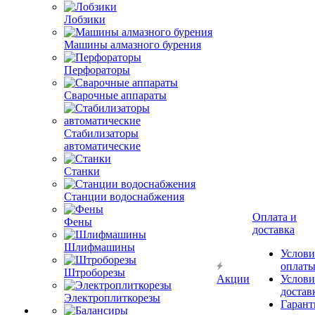
Лобзики
Машины алмазного бурения
Перфораторы
Сварочные аппараты
Стабилизаторы
автоматические
Станки
Станции водоснабжения
Оплата и
Фены
доставка
Шлифмашины
Услови
оплат
Штроборезы
Акции
Услови
достав
Электроплиткорезы
Гарант