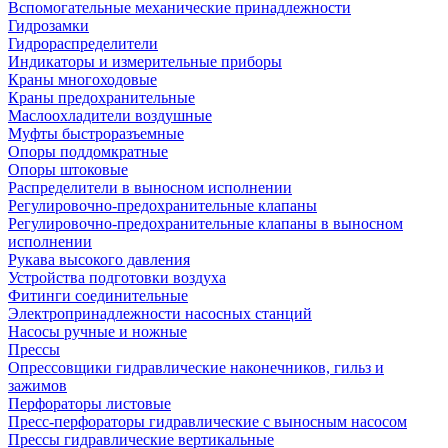
Вспомогательные механические принадлежности
Гидрозамки
Гидрораспределители
Индикаторы и измерительные приборы
Краны многоходовые
Краны предохранительные
Маслоохладители воздушные
Муфты быстроразъемные
Опоры поддомкратные
Опоры штоковые
Распределители в выносном исполнении
Регулировочно-предохранительные клапаны
Регулировочно-предохранительные клапаны в выносном
исполнении
Рукава высокого давления
Устройства подготовки воздуха
Фитинги соединительные
Электропринадлежности насосных станций
Насосы ручные и ножные
Прессы
Опрессовщики гидравлические наконечников, гильз и
зажимов
Перфораторы листовые
Пресс-перфораторы гидравлические с выносным насосом
Прессы гидравлические вертикальные