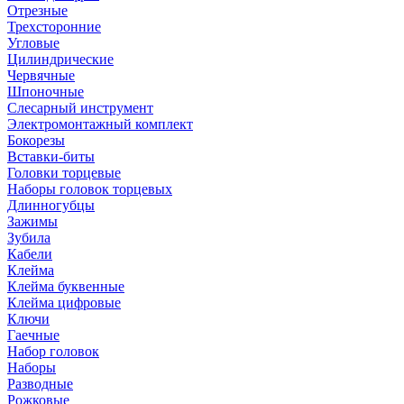
Отрезные
Трехсторонние
Угловые
Цилиндрические
Червячные
Шпоночные
Слесарный инструмент
Электромонтажный комплект
Бокорезы
Вставки-биты
Головки торцевые
Наборы головок торцевых
Длинногубцы
Зажимы
Зубила
Кабели
Клейма
Клейма буквенные
Клейма цифровые
Ключи
Гаечные
Набор головок
Наборы
Разводные
Рожковые