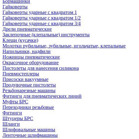
Бормашинки
Гайковерты
Гайковерты ударные с квадратом 1
Гайковерты ударные с квадратом 1/2
Гайковерты ударные с квадратом 3/4
Дрели пневматические
Заклепочные (клепальные) инструменты
Клещи (кусачки)
Молотки рубильные, зубильные, игольчатые, клепальные
Напильники, надфили
Ножницы пневматические
Окрасочное оборудование
Пистолеты для нанесения силикона
Пневмостеплеры
Присоски вакуумные
Продувочные пистолеты
Резьбонарезные машины
Фитинги для пневматических линий
Муфты БРС
Переходники резьбовые
Фитинги
Штуцеры БРС
Шланги
Шлифовальные машины
Ленточные шлифмашины