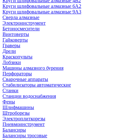
Круги шлифовальные алмазные 4В2
Круги шлифовальные алмазные 6A2
Круги шлифовальные алмазные 9А3
Сверла алмазные
Электроинструмент
Бетоносмесители
Винтоверты
Гайковерты
Граверы
Дрели
Краскопульты
Лобзики
Машины алмазного бурения
Перфораторы
Сварочные аппараты
Стабилизаторы автоматические
Станки
Станции водоснабжения
Фены
Шлифмашины
Штроборезы
Электроплиткорезы
Пневмоинструмент
Балансиры
Балансиры тросовые