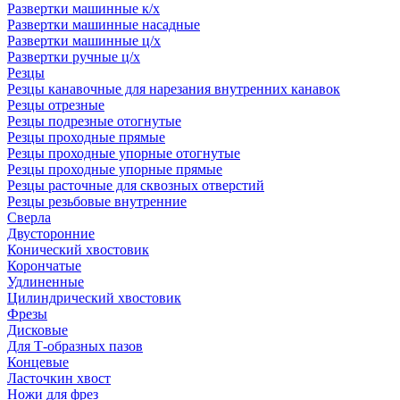
Развертки машинные к/х
Развертки машинные насадные
Развертки машинные ц/х
Развертки ручные ц/х
Резцы
Резцы канавочные для нарезания внутренних канавок
Резцы отрезные
Резцы подрезные отогнутые
Резцы проходные прямые
Резцы проходные упорные отогнутые
Резцы проходные упорные прямые
Резцы расточные для сквозных отверстий
Резцы резьбовые внутренние
Сверла
Двусторонние
Конический хвостовик
Корончатые
Удлиненные
Цилиндрический хвостовик
Фрезы
Дисковые
Для Т-образных пазов
Концевые
Ласточкин хвост
Ножи для фрез