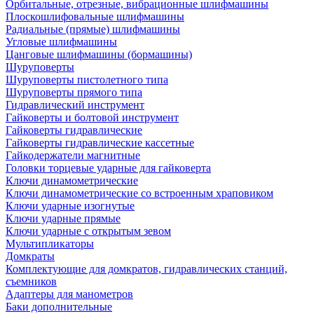
Орбитальные, отрезные, вибрационные шлифмашины
Плоскошлифовальные шлифмашины
Радиальные (прямые) шлифмашины
Угловые шлифмашины
Цанговые шлифмашины (бормашины)
Шуруповерты
Шуруповерты пистолетного типа
Шуруповерты прямого типа
Гидравлический инструмент
Гайковерты и болтовой инструмент
Гайковерты гидравлические
Гайковерты гидравлические кассетные
Гайкодержатели магнитные
Головки торцевые ударные для гайковерта
Ключи динамометрические
Ключи динамометрические со встроенным храповиком
Ключи ударные изогнутые
Ключи ударные прямые
Ключи ударные с открытым зевом
Мультипликаторы
Домкраты
Комплектующие для домкратов, гидравлических станций,
съемников
Адаптеры для манометров
Баки дополнительные