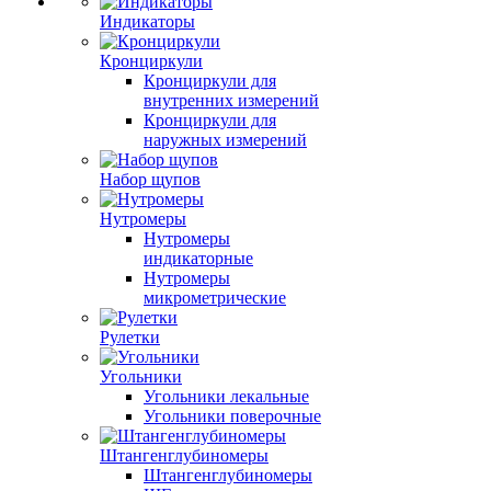
Индикаторы
Кронциркули
Кронциркули для
внутренних измерений
Кронциркули для
наружных измерений
Набор щупов
Нутромеры
Нутромеры
индикаторные
Нутромеры
микрометрические
Рулетки
Угольники
Угольники лекальные
Угольники поверочные
Штангенглубиномеры
Штангенглубиномеры