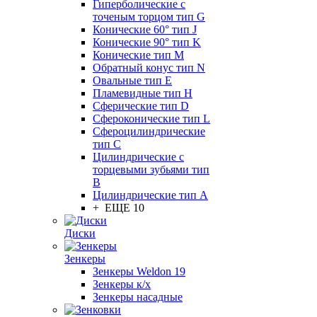
Гиперболические с
точеным торцом тип G
Конические 60° тип J
Конические 90° тип K
Конические тип M
Обратный конус тип N
Овальные тип E
Пламевидные тип H
Сферические тип D
Сфероконические тип L
Сфероцилиндрические
тип C
Цилиндрические с
торцевыми зубьями тип
B
Цилиндрические тип А
+ ЕЩЕ 10
Диски
Зенкеры
Зенкеры Weldon 19
Зенкеры к/х
Зенкеры насадные