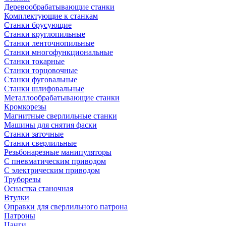
Деревообрабатывающие станки
Комплектующие к станкам
Станки брусующие
Станки круглопильные
Станки ленточнопильные
Станки многофункциональные
Станки токарные
Станки торцовочные
Станки фуговальные
Станки шлифовальные
Металлообрабатывающие станки
Кромкорезы
Магнитные сверлильные станки
Машины для снятия фаски
Станки заточные
Станки сверлильные
Резьбонарезные манипуляторы
С пневматическим приводом
С электрическим приводом
Труборезы
Оснастка станочная
Втулки
Оправки для сверлильного патрона
Патроны
Цанги