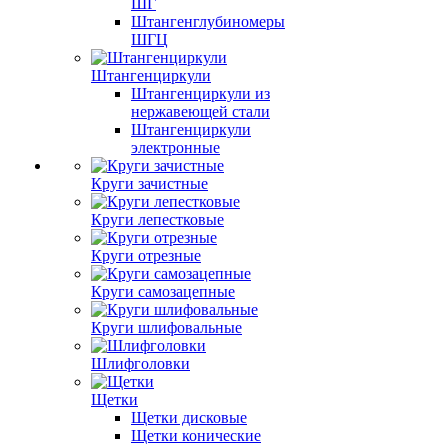
ШГ
Штангенглубиномеры
ШГЦ
Штангенциркули
Штангенциркули из
нержавеющей стали
Штангенциркули
электронные
Круги зачистные
Круги лепестковые
Круги отрезные
Круги самозацепные
Круги шлифовальные
Шлифголовки
Щетки
Щетки дисковые
Щетки конические