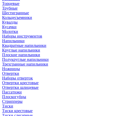
Торцевые
Трубные
Шестигранные
Кольцесъемники
Кувалды
Кусачки
Молотки
Наборы инструментов
Напильники
Квадратные напильники
Круглые напильники
Плоские напильники
Полукруглые напильники
Трехгранные напильники
Ножницы
Отвертки
Наборы отверток
Отвертки крестовые
Отвертки шлицевые
Пассатижи
Плоскогубцы
Стрипперы
Тиски
Тиски крестовые
Тиски слесарные