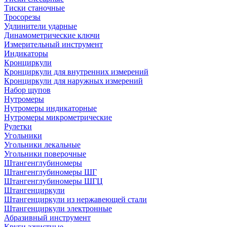
Тиски станочные
Тросорезы
Удлинители ударные
Динамометрические ключи
Измерительный инструмент
Индикаторы
Кронциркули
Кронциркули для внутренних измерений
Кронциркули для наружных измерений
Набор щупов
Нутромеры
Нутромеры индикаторные
Нутромеры микрометрические
Рулетки
Угольники
Угольники лекальные
Угольники поверочные
Штангенглубиномеры
Штангенглубиномеры ШГ
Штангенглубиномеры ШГЦ
Штангенциркули
Штангенциркули из нержавеющей стали
Штангенциркули электронные
Абразивный инструмент
Круги зачистные