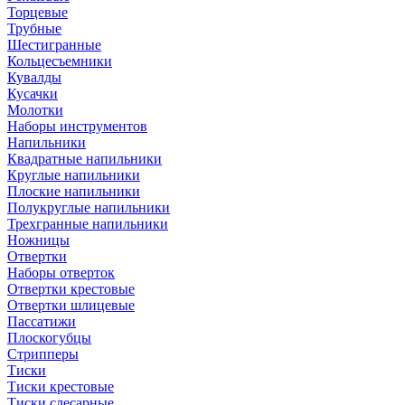
Торцевые
Трубные
Шестигранные
Кольцесъемники
Кувалды
Кусачки
Молотки
Наборы инструментов
Напильники
Квадратные напильники
Круглые напильники
Плоские напильники
Полукруглые напильники
Трехгранные напильники
Ножницы
Отвертки
Наборы отверток
Отвертки крестовые
Отвертки шлицевые
Пассатижи
Плоскогубцы
Стрипперы
Тиски
Тиски крестовые
Тиски слесарные