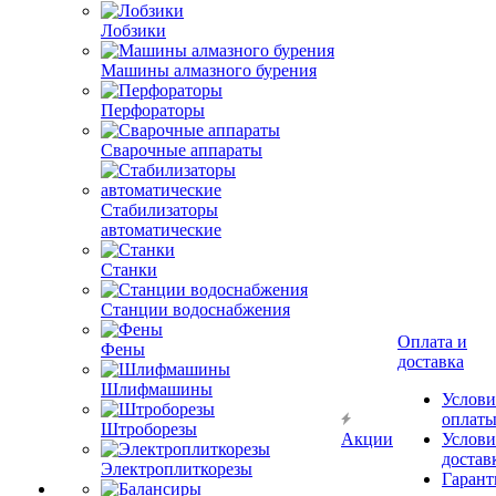
Лобзики
Машины алмазного бурения
Перфораторы
Сварочные аппараты
Стабилизаторы
автоматические
Станки
Станции водоснабжения
Оплата и
Фены
доставка
Шлифмашины
Услови
оплат
Штроборезы
Акции
Услови
достав
Электроплиткорезы
Гарант