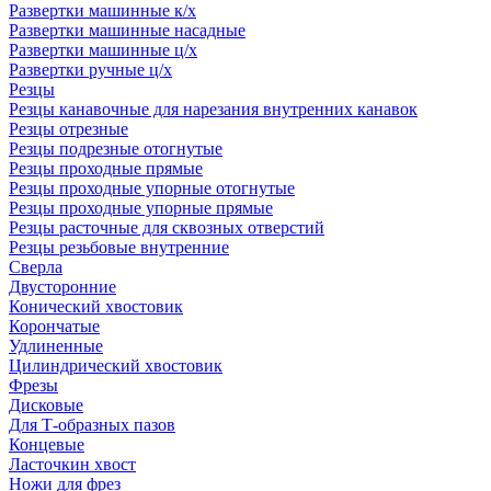
Развертки машинные к/х
Развертки машинные насадные
Развертки машинные ц/х
Развертки ручные ц/х
Резцы
Резцы канавочные для нарезания внутренних канавок
Резцы отрезные
Резцы подрезные отогнутые
Резцы проходные прямые
Резцы проходные упорные отогнутые
Резцы проходные упорные прямые
Резцы расточные для сквозных отверстий
Резцы резьбовые внутренние
Сверла
Двусторонние
Конический хвостовик
Корончатые
Удлиненные
Цилиндрический хвостовик
Фрезы
Дисковые
Для Т-образных пазов
Концевые
Ласточкин хвост
Ножи для фрез