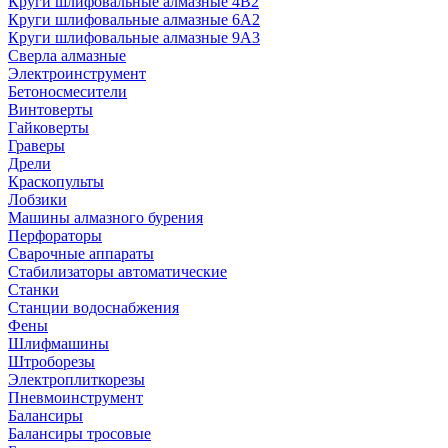
Круги шлифовальные алмазные 4В2
Круги шлифовальные алмазные 6A2
Круги шлифовальные алмазные 9А3
Сверла алмазные
Электроинструмент
Бетоносмесители
Винтоверты
Гайковерты
Граверы
Дрели
Краскопульты
Лобзики
Машины алмазного бурения
Перфораторы
Сварочные аппараты
Стабилизаторы автоматические
Станки
Станции водоснабжения
Фены
Шлифмашины
Штроборезы
Электроплиткорезы
Пневмоинструмент
Балансиры
Балансиры тросовые