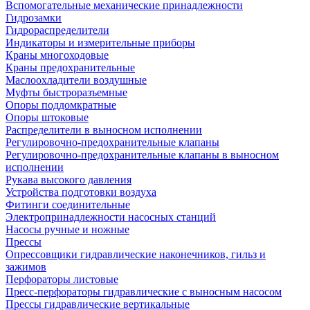
Вспомогательные механические принадлежности
Гидрозамки
Гидрораспределители
Индикаторы и измерительные приборы
Краны многоходовые
Краны предохранительные
Маслоохладители воздушные
Муфты быстроразъемные
Опоры поддомкратные
Опоры штоковые
Распределители в выносном исполнении
Регулировочно-предохранительные клапаны
Регулировочно-предохранительные клапаны в выносном
исполнении
Рукава высокого давления
Устройства подготовки воздуха
Фитинги соединительные
Электропринадлежности насосных станций
Насосы ручные и ножные
Прессы
Опрессовщики гидравлические наконечников, гильз и
зажимов
Перфораторы листовые
Пресс-перфораторы гидравлические с выносным насосом
Прессы гидравлические вертикальные