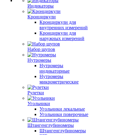
Индикаторы
Кронциркули
Кронциркули для
внутренних измерений
Кронциркули для
наружных измерений
Набор щупов
Нутромеры
Нутромеры
индикаторные
Нутромеры
микрометрические
Рулетки
Угольники
Угольники лекальные
Угольники поверочные
Штангенглубиномеры
Штангенглубиномеры