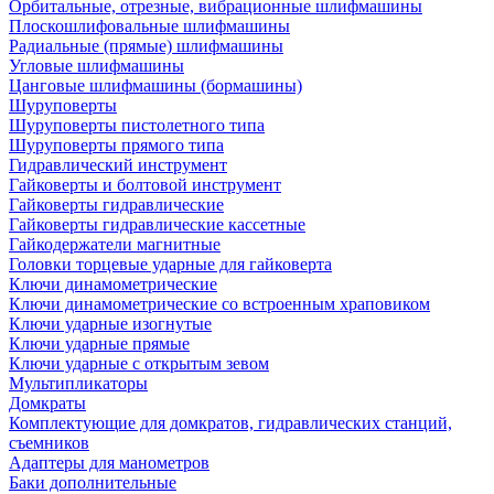
Орбитальные, отрезные, вибрационные шлифмашины
Плоскошлифовальные шлифмашины
Радиальные (прямые) шлифмашины
Угловые шлифмашины
Цанговые шлифмашины (бормашины)
Шуруповерты
Шуруповерты пистолетного типа
Шуруповерты прямого типа
Гидравлический инструмент
Гайковерты и болтовой инструмент
Гайковерты гидравлические
Гайковерты гидравлические кассетные
Гайкодержатели магнитные
Головки торцевые ударные для гайковерта
Ключи динамометрические
Ключи динамометрические со встроенным храповиком
Ключи ударные изогнутые
Ключи ударные прямые
Ключи ударные с открытым зевом
Мультипликаторы
Домкраты
Комплектующие для домкратов, гидравлических станций,
съемников
Адаптеры для манометров
Баки дополнительные