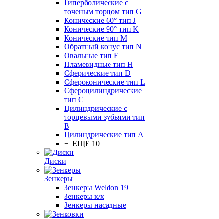
Гиперболические с
точеным торцом тип G
Конические 60° тип J
Конические 90° тип K
Конические тип M
Обратный конус тип N
Овальные тип E
Пламевидные тип H
Сферические тип D
Сфероконические тип L
Сфероцилиндрические
тип C
Цилиндрические с
торцевыми зубьями тип
B
Цилиндрические тип А
+ ЕЩЕ 10
Диски
Зенкеры
Зенкеры Weldon 19
Зенкеры к/х
Зенкеры насадные