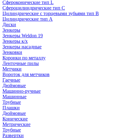
Сфероконические тип L
Сфероцилиндрические тип C
Цилиндрические с торцевыми зубьями тип B
Цилиндрические тип А
Диски
Зенкеры
Зенкеры Weldon 19
Зенкеры к/х
Зенкеры насадные
Зенковки
Коронки по металлу
Ленточные пилы
Метчики
Вороток для метчиков
Гаечные
Дюймовые
Машинно-ручные
Машинные
Трубные
Плашки
Дюймовые
Конические
Метрические
Трубные
Развертки