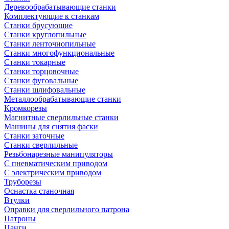
Деревообрабатывающие станки
Комплектующие к станкам
Станки брусующие
Станки круглопильные
Станки ленточнопильные
Станки многофункциональные
Станки токарные
Станки торцовочные
Станки фуговальные
Станки шлифовальные
Металлообрабатывающие станки
Кромкорезы
Магнитные сверлильные станки
Машины для снятия фаски
Станки заточные
Станки сверлильные
Резьбонарезные манипуляторы
С пневматическим приводом
С электрическим приводом
Труборезы
Оснастка станочная
Втулки
Оправки для сверлильного патрона
Патроны
Цанги