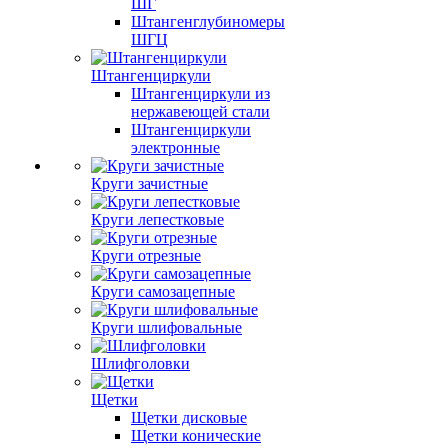
ШГ
Штангенглубиномеры
ШГЦ
Штангенциркули
Штангенциркули из
нержавеющей стали
Штангенциркули
электронные
Круги зачистные
Круги лепестковые
Круги отрезные
Круги самозацепные
Круги шлифовальные
Шлифголовки
Щетки
Щетки дисковые
Щетки конические