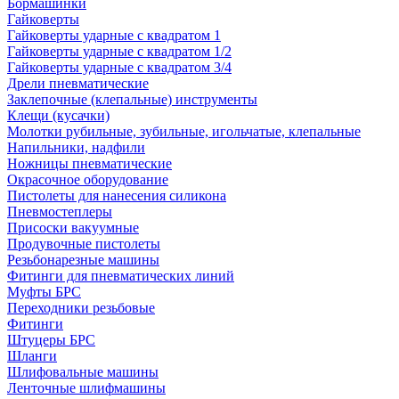
Бормашинки
Гайковерты
Гайковерты ударные с квадратом 1
Гайковерты ударные с квадратом 1/2
Гайковерты ударные с квадратом 3/4
Дрели пневматические
Заклепочные (клепальные) инструменты
Клещи (кусачки)
Молотки рубильные, зубильные, игольчатые, клепальные
Напильники, надфили
Ножницы пневматические
Окрасочное оборудование
Пистолеты для нанесения силикона
Пневмостеплеры
Присоски вакуумные
Продувочные пистолеты
Резьбонарезные машины
Фитинги для пневматических линий
Муфты БРС
Переходники резьбовые
Фитинги
Штуцеры БРС
Шланги
Шлифовальные машины
Ленточные шлифмашины