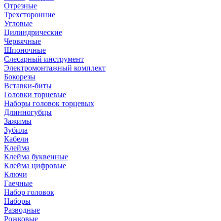
Отрезные
Трехсторонние
Угловые
Цилиндрические
Червячные
Шпоночные
Слесарный инструмент
Электромонтажный комплект
Бокорезы
Вставки-биты
Головки торцевые
Наборы головок торцевых
Длинногубцы
Зажимы
Зубила
Кабели
Клейма
Клейма буквенные
Клейма цифровые
Ключи
Гаечные
Набор головок
Наборы
Разводные
Рожковые