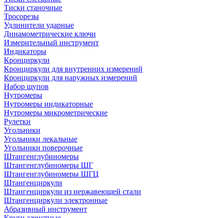
Тиски станочные
Тросорезы
Удлинители ударные
Динамометрические ключи
Измерительный инструмент
Индикаторы
Кронциркули
Кронциркули для внутренних измерений
Кронциркули для наружных измерений
Набор щупов
Нутромеры
Нутромеры индикаторные
Нутромеры микрометрические
Рулетки
Угольники
Угольники лекальные
Угольники поверочные
Штангенглубиномеры
Штангенглубиномеры ШГ
Штангенглубиномеры ШГЦ
Штангенциркули
Штангенциркули из нержавеющей стали
Штангенциркули электронные
Абразивный инструмент
Круги зачистные