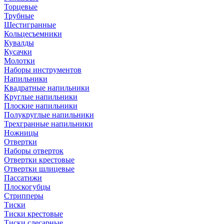
Торцевые
Трубные
Шестигранные
Кольцесъемники
Кувалды
Кусачки
Молотки
Наборы инструментов
Напильники
Квадратные напильники
Круглые напильники
Плоские напильники
Полукруглые напильники
Трехгранные напильники
Ножницы
Отвертки
Наборы отверток
Отвертки крестовые
Отвертки шлицевые
Пассатижи
Плоскогубцы
Стрипперы
Тиски
Тиски крестовые
Тиски слесарные