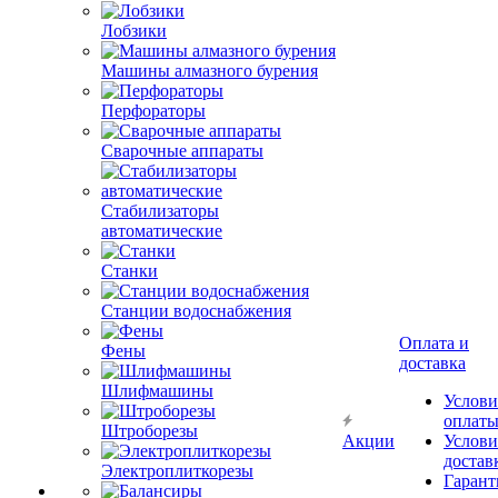
Лобзики
Машины алмазного бурения
Перфораторы
Сварочные аппараты
Стабилизаторы
автоматические
Станки
Станции водоснабжения
Оплата и
Фены
доставка
Шлифмашины
Услови
оплат
Штроборезы
Акции
Услови
достав
Электроплиткорезы
Гарант