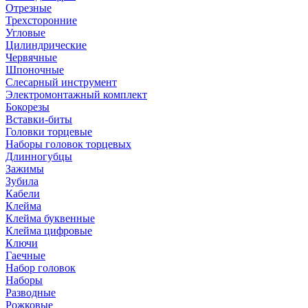
Отрезные
Трехсторонние
Угловые
Цилиндрические
Червячные
Шпоночные
Слесарный инструмент
Электромонтажный комплект
Бокорезы
Вставки-биты
Головки торцевые
Наборы головок торцевых
Длинногубцы
Зажимы
Зубила
Кабели
Клейма
Клейма буквенные
Клейма цифровые
Ключи
Гаечные
Набор головок
Наборы
Разводные
Рожковые