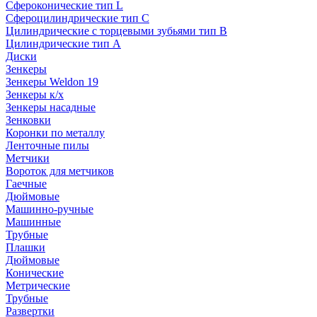
Сфероконические тип L
Сфероцилиндрические тип C
Цилиндрические с торцевыми зубьями тип B
Цилиндрические тип А
Диски
Зенкеры
Зенкеры Weldon 19
Зенкеры к/х
Зенкеры насадные
Зенковки
Коронки по металлу
Ленточные пилы
Метчики
Вороток для метчиков
Гаечные
Дюймовые
Машинно-ручные
Машинные
Трубные
Плашки
Дюймовые
Конические
Метрические
Трубные
Развертки