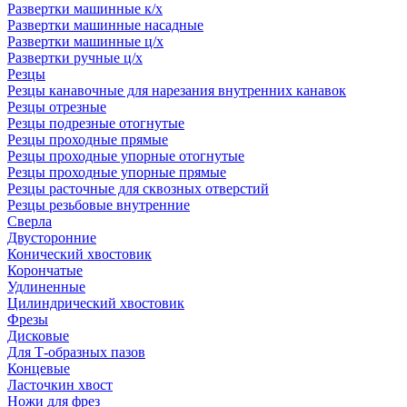
Развертки машинные к/х
Развертки машинные насадные
Развертки машинные ц/х
Развертки ручные ц/х
Резцы
Резцы канавочные для нарезания внутренних канавок
Резцы отрезные
Резцы подрезные отогнутые
Резцы проходные прямые
Резцы проходные упорные отогнутые
Резцы проходные упорные прямые
Резцы расточные для сквозных отверстий
Резцы резьбовые внутренние
Сверла
Двусторонние
Конический хвостовик
Корончатые
Удлиненные
Цилиндрический хвостовик
Фрезы
Дисковые
Для Т-образных пазов
Концевые
Ласточкин хвост
Ножи для фрез