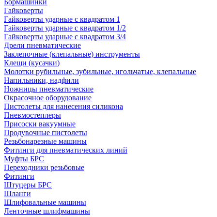
Бормашинки
Гайковерты
Гайковерты ударные с квадратом 1
Гайковерты ударные с квадратом 1/2
Гайковерты ударные с квадратом 3/4
Дрели пневматические
Заклепочные (клепальные) инструменты
Клещи (кусачки)
Молотки рубильные, зубильные, игольчатые, клепальные
Напильники, надфили
Ножницы пневматические
Окрасочное оборудование
Пистолеты для нанесения силикона
Пневмостеплеры
Присоски вакуумные
Продувочные пистолеты
Резьбонарезные машины
Фитинги для пневматических линий
Муфты БРС
Переходники резьбовые
Фитинги
Штуцеры БРС
Шланги
Шлифовальные машины
Ленточные шлифмашины