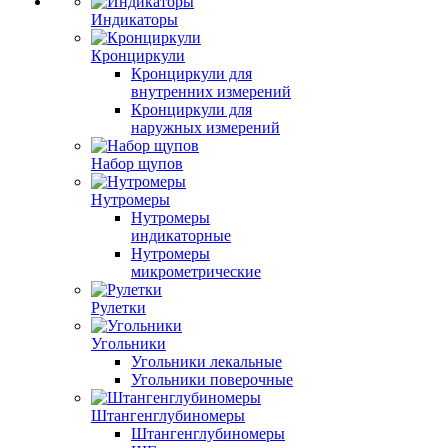
Индикаторы
Кронциркули
Кронциркули для
внутренних измерений
Кронциркули для
наружных измерений
Набор щупов
Нутромеры
Нутромеры
индикаторные
Нутромеры
микрометрические
Рулетки
Угольники
Угольники лекальные
Угольники поверочные
Штангенглубиномеры
Штангенглубиномеры