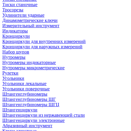
Тиски станочные
Тросорезы
Удлинители ударные
Динамометрические ключи
Измерительный инструмент
Индикаторы
Кронциркули
Кронциркули для внутренних измерений
Кронциркули для наружных измерений
Набор щупов
Нутромеры
Нутромеры индикаторные
Нутромеры микрометрические
Рулетки
Угольники
Угольники лекальные
Угольники поверочные
Штангенглубиномеры
Штангенглубиномеры ШГ
Штангенглубиномеры ШГЦ
Штангенциркули
Штангенциркули из нержавеющей стали
Штангенциркули электронные
Абразивный инструмент
Круги зачистные