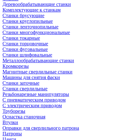
Деревообрабатывающие станки
Комплектующие к станкам
Станки брусующие
Станки круглопильные
Станки ленточнопильные
Станки многофункциональные
Станки токарные
Станки торцовочные
Станки фуговальные
Станки шлифовальные
Металлообрабатывающие станки
Кромкорезы
Магнитные сверлильные станки
Машины для снятия фаски
Станки заточные
Станки сверлильные
Резьбонарезные манипуляторы
С пневматическим приводом
С электрическим приводом
Труборезы
Оснастка станочная
Втулки
Оправки для сверлильного патрона
Патроны
Цанги