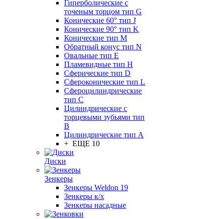
Гиперболические с
точеным торцом тип G
Конические 60° тип J
Конические 90° тип K
Конические тип M
Обратный конус тип N
Овальные тип E
Пламевидные тип H
Сферические тип D
Сфероконические тип L
Сфероцилиндрические
тип C
Цилиндрические с
торцевыми зубьями тип
B
Цилиндрические тип А
+ ЕЩЕ 10
Диски
Зенкеры
Зенкеры Weldon 19
Зенкеры к/х
Зенкеры насадные