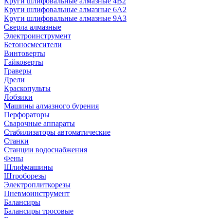
Круги шлифовальные алмазные 4В2
Круги шлифовальные алмазные 6A2
Круги шлифовальные алмазные 9А3
Сверла алмазные
Электроинструмент
Бетоносмесители
Винтоверты
Гайковерты
Граверы
Дрели
Краскопульты
Лобзики
Машины алмазного бурения
Перфораторы
Сварочные аппараты
Стабилизаторы автоматические
Станки
Станции водоснабжения
Фены
Шлифмашины
Штроборезы
Электроплиткорезы
Пневмоинструмент
Балансиры
Балансиры тросовые