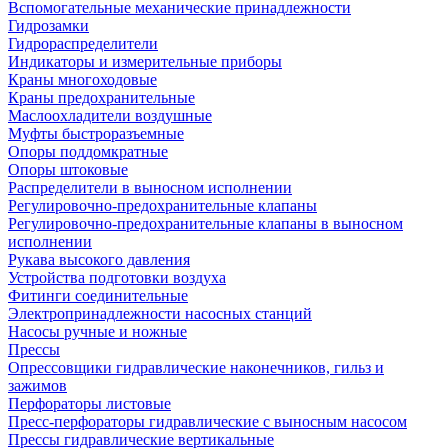
Вспомогательные механические принадлежности
Гидрозамки
Гидрораспределители
Индикаторы и измерительные приборы
Краны многоходовые
Краны предохранительные
Маслоохладители воздушные
Муфты быстроразъемные
Опоры поддомкратные
Опоры штоковые
Распределители в выносном исполнении
Регулировочно-предохранительные клапаны
Регулировочно-предохранительные клапаны в выносном
исполнении
Рукава высокого давления
Устройства подготовки воздуха
Фитинги соединительные
Электропринадлежности насосных станций
Насосы ручные и ножные
Прессы
Опрессовщики гидравлические наконечников, гильз и
зажимов
Перфораторы листовые
Пресс-перфораторы гидравлические с выносным насосом
Прессы гидравлические вертикальные