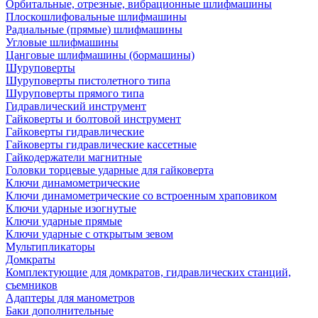
Орбитальные, отрезные, вибрационные шлифмашины
Плоскошлифовальные шлифмашины
Радиальные (прямые) шлифмашины
Угловые шлифмашины
Цанговые шлифмашины (бормашины)
Шуруповерты
Шуруповерты пистолетного типа
Шуруповерты прямого типа
Гидравлический инструмент
Гайковерты и болтовой инструмент
Гайковерты гидравлические
Гайковерты гидравлические кассетные
Гайкодержатели магнитные
Головки торцевые ударные для гайковерта
Ключи динамометрические
Ключи динамометрические со встроенным храповиком
Ключи ударные изогнутые
Ключи ударные прямые
Ключи ударные с открытым зевом
Мультипликаторы
Домкраты
Комплектующие для домкратов, гидравлических станций,
съемников
Адаптеры для манометров
Баки дополнительные