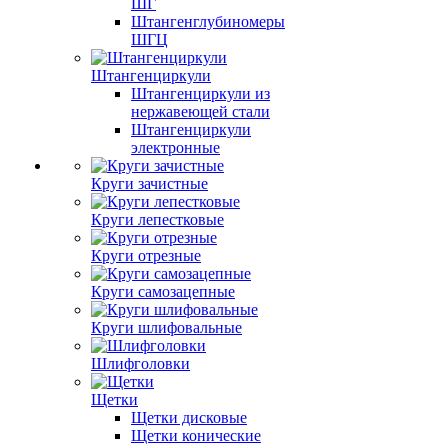
ШГ
Штангенглубиномеры
ШГЦ
Штангенциркули
Штангенциркули из
нержавеющей стали
Штангенциркули
электронные
Круги зачистные
Круги лепестковые
Круги отрезные
Круги самозацепные
Круги шлифовальные
Шлифголовки
Щетки
Щетки дисковые
Щетки конические