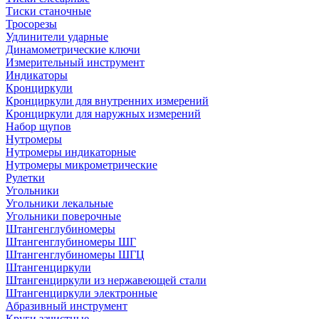
Тиски станочные
Тросорезы
Удлинители ударные
Динамометрические ключи
Измерительный инструмент
Индикаторы
Кронциркули
Кронциркули для внутренних измерений
Кронциркули для наружных измерений
Набор щупов
Нутромеры
Нутромеры индикаторные
Нутромеры микрометрические
Рулетки
Угольники
Угольники лекальные
Угольники поверочные
Штангенглубиномеры
Штангенглубиномеры ШГ
Штангенглубиномеры ШГЦ
Штангенциркули
Штангенциркули из нержавеющей стали
Штангенциркули электронные
Абразивный инструмент
Круги зачистные