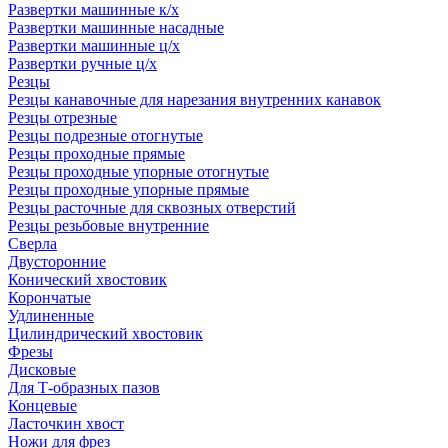
Развертки машинные к/х
Развертки машинные насадные
Развертки машинные ц/х
Развертки ручные ц/х
Резцы
Резцы канавочные для нарезания внутренних канавок
Резцы отрезные
Резцы подрезные отогнутые
Резцы проходные прямые
Резцы проходные упорные отогнутые
Резцы проходные упорные прямые
Резцы расточные для сквозных отверстий
Резцы резьбовые внутренние
Сверла
Двусторонние
Конический хвостовик
Корончатые
Удлиненные
Цилиндрический хвостовик
Фрезы
Дисковые
Для Т-образных пазов
Концевые
Ласточкин хвост
Ножи для фрез