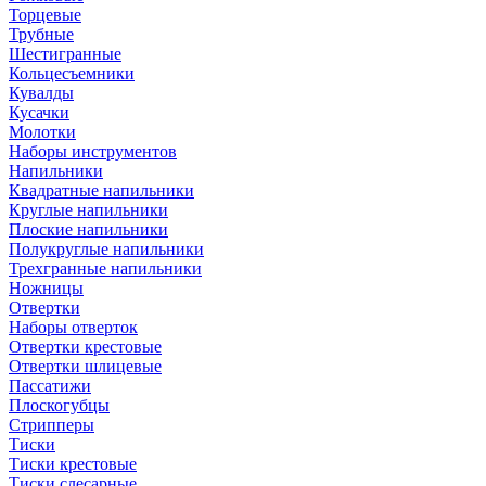
Торцевые
Трубные
Шестигранные
Кольцесъемники
Кувалды
Кусачки
Молотки
Наборы инструментов
Напильники
Квадратные напильники
Круглые напильники
Плоские напильники
Полукруглые напильники
Трехгранные напильники
Ножницы
Отвертки
Наборы отверток
Отвертки крестовые
Отвертки шлицевые
Пассатижи
Плоскогубцы
Стрипперы
Тиски
Тиски крестовые
Тиски слесарные