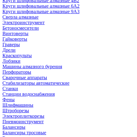
Круги шлифовальные алмазные 4В2
Круги шлифовальные алмазные 6A2
Круги шлифовальные алмазные 9А3
Сверла алмазные
Электроинструмент
Бетоносмесители
Винтоверты
Гайковерты
Граверы
Дрели
Краскопульты
Лобзики
Машины алмазного бурения
Перфораторы
Сварочные аппараты
Стабилизаторы автоматические
Станки
Станции водоснабжения
Фены
Шлифмашины
Штроборезы
Электроплиткорезы
Пневмоинструмент
Балансиры
Балансиры тросовые