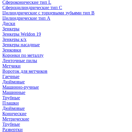
Сфероконические тип L
Сфероцилиндрические тип C
Цилиндрические с торцевыми зубьями тип B
Цилиндрические тип А
Диски
Зенкеры
Зенкеры Weldon 19
Зенкеры к/х
Зенкеры насадные
Зенковки
Коронки по металлу
Ленточные пилы
Метчики
Вороток для метчиков
Гаечные
Дюймовые
Машинно-ручные
Машинные
Трубные
Плашки
Дюймовые
Конические
Метрические
Трубные
Развертки