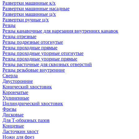
Развертки машинные к/х
Развертки машинные насадные
Развертки машинные ц/х
Развертки ручные ц/х
Резцы
Резцы канавочные для нарезания внутренних канавок
Резцы отрезные
Резцы подрезные отогнутые
Резцы проходные прямые
Резцы проходные упорные отогнутые
Резцы проходные упорные прямые
Резцы расточные для сквозных отверстий
Резцы резьбовые внутренние
Сверла
Двусторонние
Конический хвостовик
Корончатые
Удлиненные
Цилиндрический хвостовик
Фрезы
Дисковые
Для Т-образных пазов
Концевые
Ласточкин хвост
Ножи для фрез