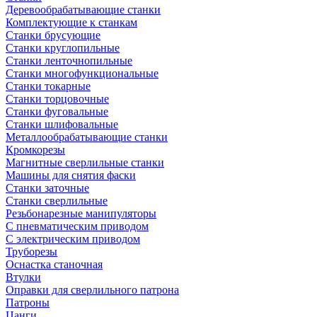
Деревообрабатывающие станки
Комплектующие к станкам
Станки брусующие
Станки круглопильные
Станки ленточнопильные
Станки многофункциональные
Станки токарные
Станки торцовочные
Станки фуговальные
Станки шлифовальные
Металлообрабатывающие станки
Кромкорезы
Магнитные сверлильные станки
Машины для снятия фаски
Станки заточные
Станки сверлильные
Резьбонарезные манипуляторы
С пневматическим приводом
С электрическим приводом
Труборезы
Оснастка станочная
Втулки
Оправки для сверлильного патрона
Патроны
Цанги