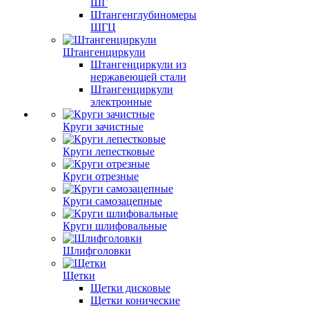
ШГ
Штангенглубиномеры
ШГЦ
Штангенциркули
Штангенциркули из
нержавеющей стали
Штангенциркули
электронные
Круги зачистные
Круги лепестковые
Круги отрезные
Круги самозацепные
Круги шлифовальные
Шлифголовки
Щетки
Щетки дисковые
Щетки конические