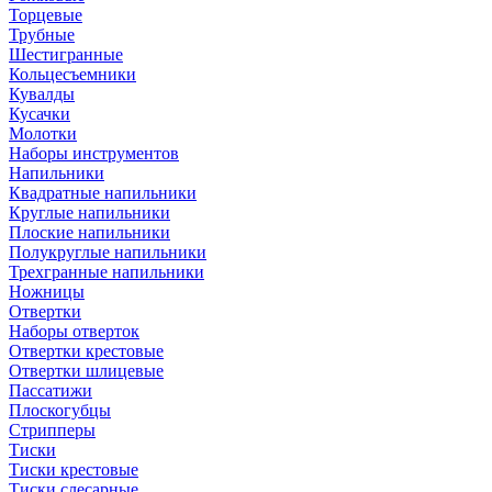
Торцевые
Трубные
Шестигранные
Кольцесъемники
Кувалды
Кусачки
Молотки
Наборы инструментов
Напильники
Квадратные напильники
Круглые напильники
Плоские напильники
Полукруглые напильники
Трехгранные напильники
Ножницы
Отвертки
Наборы отверток
Отвертки крестовые
Отвертки шлицевые
Пассатижи
Плоскогубцы
Стрипперы
Тиски
Тиски крестовые
Тиски слесарные