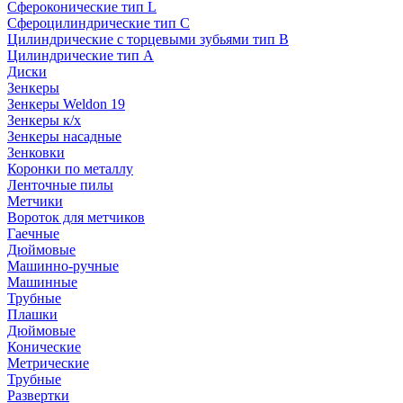
Сфероконические тип L
Сфероцилиндрические тип C
Цилиндрические с торцевыми зубьями тип B
Цилиндрические тип А
Диски
Зенкеры
Зенкеры Weldon 19
Зенкеры к/х
Зенкеры насадные
Зенковки
Коронки по металлу
Ленточные пилы
Метчики
Вороток для метчиков
Гаечные
Дюймовые
Машинно-ручные
Машинные
Трубные
Плашки
Дюймовые
Конические
Метрические
Трубные
Развертки