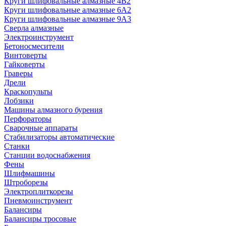
Круги шлифовальные алмазные 4В2
Круги шлифовальные алмазные 6A2
Круги шлифовальные алмазные 9А3
Сверла алмазные
Электроинструмент
Бетоносмесители
Винтоверты
Гайковерты
Граверы
Дрели
Краскопульты
Лобзики
Машины алмазного бурения
Перфораторы
Сварочные аппараты
Стабилизаторы автоматические
Станки
Станции водоснабжения
Фены
Шлифмашины
Штроборезы
Электроплиткорезы
Пневмоинструмент
Балансиры
Балансиры тросовые