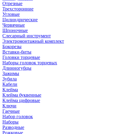
Отрезные
Трехсторонние
Угловые
Цилиндрические
Червячные
Шпоночные
Слесарный инструмент
Электромонтажный комплект
Бокорезы
Вставки-биты
Головки торцевые
Наборы головок торцевых
Длинногубцы
Зажимы
Зубила
Кабели
Клейма
Клейма буквенные
Клейма цифровые
Ключи
Гаечные
Набор головок
Наборы
Разводные
Рожковые