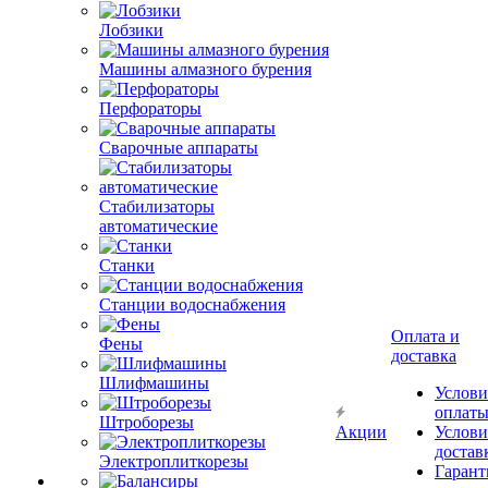
Лобзики
Машины алмазного бурения
Перфораторы
Сварочные аппараты
Стабилизаторы
автоматические
Станки
Станции водоснабжения
Оплата и
Фены
доставка
Шлифмашины
Услови
оплат
Штроборезы
Акции
Услови
достав
Электроплиткорезы
Гарант