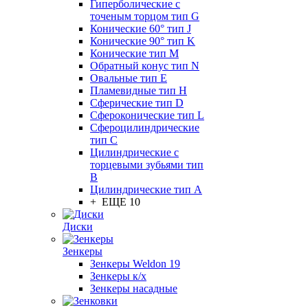
Гиперболические с
точеным торцом тип G
Конические 60° тип J
Конические 90° тип K
Конические тип M
Обратный конус тип N
Овальные тип E
Пламевидные тип H
Сферические тип D
Сфероконические тип L
Сфероцилиндрические
тип C
Цилиндрические с
торцевыми зубьями тип
B
Цилиндрические тип А
+ ЕЩЕ 10
Диски
Зенкеры
Зенкеры Weldon 19
Зенкеры к/х
Зенкеры насадные