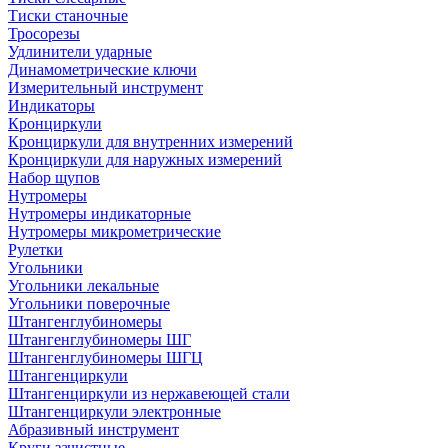
Тиски станочные
Тросорезы
Удлинители ударные
Динамометрические ключи
Измерительный инструмент
Индикаторы
Кронциркули
Кронциркули для внутренних измерений
Кронциркули для наружных измерений
Набор щупов
Нутромеры
Нутромеры индикаторные
Нутромеры микрометрические
Рулетки
Угольники
Угольники лекальные
Угольники поверочные
Штангенглубиномеры
Штангенглубиномеры ШГ
Штангенглубиномеры ШГЦ
Штангенциркули
Штангенциркули из нержавеющей стали
Штангенциркули электронные
Абразивный инструмент
Круги зачистные