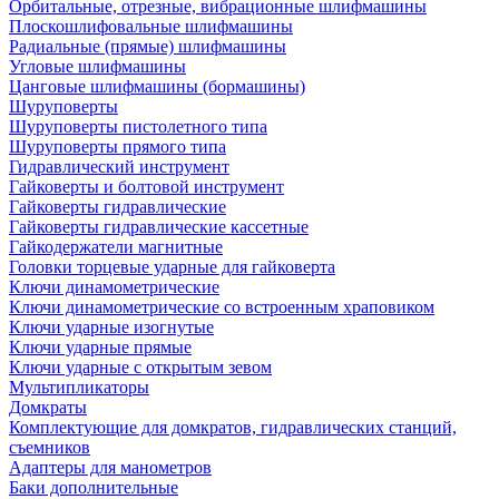
Орбитальные, отрезные, вибрационные шлифмашины
Плоскошлифовальные шлифмашины
Радиальные (прямые) шлифмашины
Угловые шлифмашины
Цанговые шлифмашины (бормашины)
Шуруповерты
Шуруповерты пистолетного типа
Шуруповерты прямого типа
Гидравлический инструмент
Гайковерты и болтовой инструмент
Гайковерты гидравлические
Гайковерты гидравлические кассетные
Гайкодержатели магнитные
Головки торцевые ударные для гайковерта
Ключи динамометрические
Ключи динамометрические со встроенным храповиком
Ключи ударные изогнутые
Ключи ударные прямые
Ключи ударные с открытым зевом
Мультипликаторы
Домкраты
Комплектующие для домкратов, гидравлических станций,
съемников
Адаптеры для манометров
Баки дополнительные