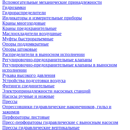
Вспомогательные механические принадлежности
Гидрозамки
Гидрораспределители
Индикаторы и измерительные приборы
Краны многоходовые
Краны предохранительные
Маслоохладители воздушные
Муфты быстроразъемные
Опоры поддомкратные
Опоры штоковые
Распределители в выносном исполнении
Регулировочно-предохранительные клапаны
Регулировочно-предохранительные клапаны в выносном
исполнении
Рукава высокого давления
Устройства подготовки воздуха
Фитинги соединительные
Электропринадлежности насосных станций
Насосы ручные и ножные
Прессы
Опрессовщики гидравлические наконечников, гильз и
зажимов
Перфораторы листовые
Пресс-перфораторы гидравлические с выносным насосом
Прессы гидравлические вертикальные