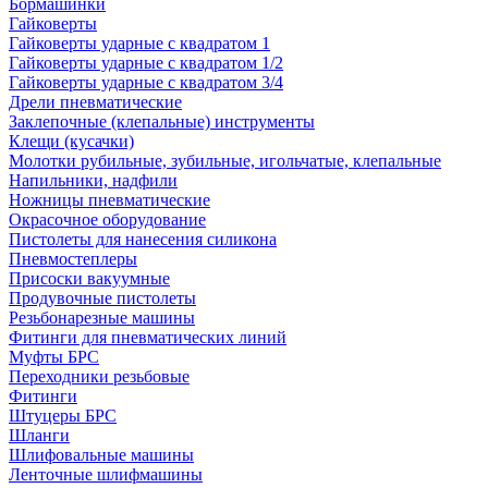
Бормашинки
Гайковерты
Гайковерты ударные с квадратом 1
Гайковерты ударные с квадратом 1/2
Гайковерты ударные с квадратом 3/4
Дрели пневматические
Заклепочные (клепальные) инструменты
Клещи (кусачки)
Молотки рубильные, зубильные, игольчатые, клепальные
Напильники, надфили
Ножницы пневматические
Окрасочное оборудование
Пистолеты для нанесения силикона
Пневмостеплеры
Присоски вакуумные
Продувочные пистолеты
Резьбонарезные машины
Фитинги для пневматических линий
Муфты БРС
Переходники резьбовые
Фитинги
Штуцеры БРС
Шланги
Шлифовальные машины
Ленточные шлифмашины