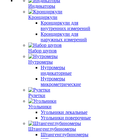
Индикаторы
Кронциркули
Кронциркули для
внутренних измерений
Кронциркули для
наружных измерений
Набор щупов
Нутромеры
Нутромеры
индикаторные
Нутромеры
микрометрические
Рулетки
Угольники
Угольники лекальные
Угольники поверочные
Штангенглубиномеры
Штангенглубиномеры