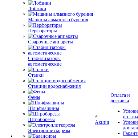
Лобзики
Машины алмазного бурения
Перфораторы
Сварочные аппараты
Стабилизаторы
автоматические
Станки
Станции водоснабжения
Оплата и
Фены
доставка
Шлифмашины
Услови
оплат
Штроборезы
Акции
Услови
достав
Электроплиткорезы
Гарант