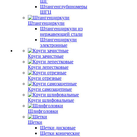
ШГ
Штангенглубиномеры
ШГЦ
Штангенциркули
Штангенциркули из
нержавеющей стали
Штангенциркули
электронные
Круги зачистные
Круги лепестковые
Круги отрезные
Круги самозацепные
Круги шлифовальные
Шлифголовки
Щетки
Щетки дисковые
Щетки конические