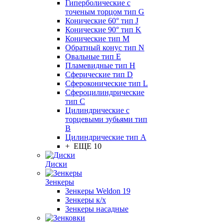
Гиперболические с
точеным торцом тип G
Конические 60° тип J
Конические 90° тип K
Конические тип M
Обратный конус тип N
Овальные тип E
Пламевидные тип H
Сферические тип D
Сфероконические тип L
Сфероцилиндрические
тип C
Цилиндрические с
торцевыми зубьями тип
B
Цилиндрические тип А
+ ЕЩЕ 10
Диски
Зенкеры
Зенкеры Weldon 19
Зенкеры к/х
Зенкеры насадные