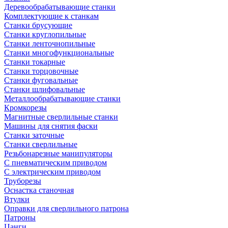
Деревообрабатывающие станки
Комплектующие к станкам
Станки брусующие
Станки круглопильные
Станки ленточнопильные
Станки многофункциональные
Станки токарные
Станки торцовочные
Станки фуговальные
Станки шлифовальные
Металлообрабатывающие станки
Кромкорезы
Магнитные сверлильные станки
Машины для снятия фаски
Станки заточные
Станки сверлильные
Резьбонарезные манипуляторы
С пневматическим приводом
С электрическим приводом
Труборезы
Оснастка станочная
Втулки
Оправки для сверлильного патрона
Патроны
Цанги