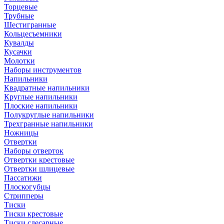
Торцевые
Трубные
Шестигранные
Кольцесъемники
Кувалды
Кусачки
Молотки
Наборы инструментов
Напильники
Квадратные напильники
Круглые напильники
Плоские напильники
Полукруглые напильники
Трехгранные напильники
Ножницы
Отвертки
Наборы отверток
Отвертки крестовые
Отвертки шлицевые
Пассатижи
Плоскогубцы
Стрипперы
Тиски
Тиски крестовые
Тиски слесарные