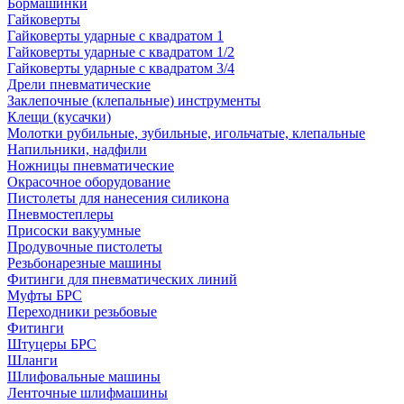
Бормашинки
Гайковерты
Гайковерты ударные с квадратом 1
Гайковерты ударные с квадратом 1/2
Гайковерты ударные с квадратом 3/4
Дрели пневматические
Заклепочные (клепальные) инструменты
Клещи (кусачки)
Молотки рубильные, зубильные, игольчатые, клепальные
Напильники, надфили
Ножницы пневматические
Окрасочное оборудование
Пистолеты для нанесения силикона
Пневмостеплеры
Присоски вакуумные
Продувочные пистолеты
Резьбонарезные машины
Фитинги для пневматических линий
Муфты БРС
Переходники резьбовые
Фитинги
Штуцеры БРС
Шланги
Шлифовальные машины
Ленточные шлифмашины