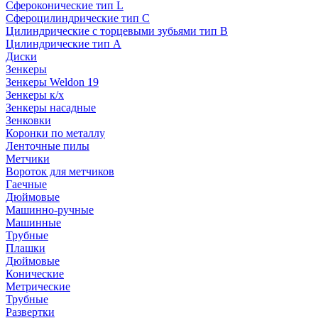
Сфероконические тип L
Сфероцилиндрические тип C
Цилиндрические с торцевыми зубьями тип B
Цилиндрические тип А
Диски
Зенкеры
Зенкеры Weldon 19
Зенкеры к/х
Зенкеры насадные
Зенковки
Коронки по металлу
Ленточные пилы
Метчики
Вороток для метчиков
Гаечные
Дюймовые
Машинно-ручные
Машинные
Трубные
Плашки
Дюймовые
Конические
Метрические
Трубные
Развертки