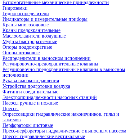
Вспомогательные механические принадлежности
Гидрозамки
Гидрораспределители
Индикаторы и измерительные приборы
Краны многоходовые
Краны предохранительные
Маслоохладители воздушные
Муфты быстроразъемные
Опоры поддомкратные
Опоры штоковые
Распределители в выносном исполнении
Регулировочно-предохранительные клапаны
Регулировочно-предохранительные клапаны в выносном
исполнении
Рукава высокого давления
Устройства подготовки воздуха
Фитинги соединительные
Электропринадлежности насосных станций
Насосы ручные и ножные
Прессы
Опрессовщики гидравлические наконечников, гильз и
зажимов
Перфораторы листовые
Пресс-перфораторы гидравлические с выносным насосом
Прессы гидравлические вертикальные