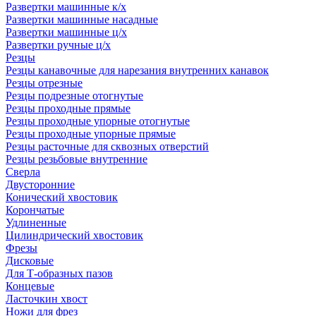
Развертки машинные к/х
Развертки машинные насадные
Развертки машинные ц/х
Развертки ручные ц/х
Резцы
Резцы канавочные для нарезания внутренних канавок
Резцы отрезные
Резцы подрезные отогнутые
Резцы проходные прямые
Резцы проходные упорные отогнутые
Резцы проходные упорные прямые
Резцы расточные для сквозных отверстий
Резцы резьбовые внутренние
Сверла
Двусторонние
Конический хвостовик
Корончатые
Удлиненные
Цилиндрический хвостовик
Фрезы
Дисковые
Для Т-образных пазов
Концевые
Ласточкин хвост
Ножи для фрез