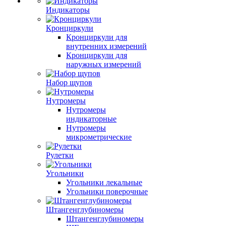
Индикаторы
Кронциркули
Кронциркули для
внутренних измерений
Кронциркули для
наружных измерений
Набор щупов
Нутромеры
Нутромеры
индикаторные
Нутромеры
микрометрические
Рулетки
Угольники
Угольники лекальные
Угольники поверочные
Штангенглубиномеры
Штангенглубиномеры