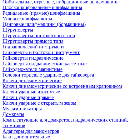
Орбитальные, отрезные, вибрационные шлифмашины
Плоскошлифовальные шлифмашины
Радиальные (прямые) шлифмашины
Угловые шлифмашины
Цанговые шлифмашины (бормашины)
Шуруповерты
Шуруповерты пистолетного типа
Шуруповерты прямого типа
Гидравлический инструмент
Гайковерты и болтовой инструмент
Гайковерты гидравлические
Гайковерты гидравлические кассетные
Гайкодержатели магнитные
Головки торцевые ударные для гайковерта
Ключи динамометрические
Ключи динамометрические со встроенным храповиком
Ключи ударные изогнутые
Ключи ударные прямые
Ключи ударные с открытым зевом
Мультипликаторы
Домкраты
Комплектующие для домкратов, гидравлических станций,
съемников
Адаптеры для манометров
Баки дополнительные