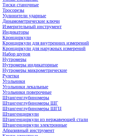
Тиски станочные
Тросорезы
Удлинители ударные
Динамометрические ключи
Измерительный инструмент
Индикаторы
Кронциркули
Кронциркули для внутренних измерений
Кронциркули для наружных измерений
Набор щупов
Нутромеры
Нутромеры индикаторные
Нутромеры микрометрические
Рулетки
Угольники
Угольники лекальные
Угольники поверочные
Штангенглубиномеры
Штангенглубиномеры ШГ
Штангенглубиномеры ШГЦ
Штангенциркули
Штангенциркули из нержавеющей стали
Штангенциркули электронные
Абразивный инструмент
Круги зачистные