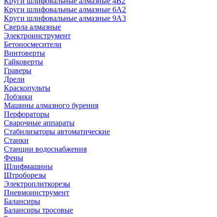
Круги шлифовальные алмазные 4В2
Круги шлифовальные алмазные 6A2
Круги шлифовальные алмазные 9А3
Сверла алмазные
Электроинструмент
Бетоносмесители
Винтоверты
Гайковерты
Граверы
Дрели
Краскопульты
Лобзики
Машины алмазного бурения
Перфораторы
Сварочные аппараты
Стабилизаторы автоматические
Станки
Станции водоснабжения
Фены
Шлифмашины
Штроборезы
Электроплиткорезы
Пневмоинструмент
Балансиры
Балансиры тросовые