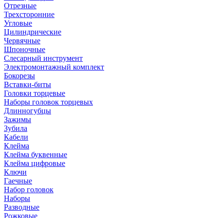
Отрезные
Трехсторонние
Угловые
Цилиндрические
Червячные
Шпоночные
Слесарный инструмент
Электромонтажный комплект
Бокорезы
Вставки-биты
Головки торцевые
Наборы головок торцевых
Длинногубцы
Зажимы
Зубила
Кабели
Клейма
Клейма буквенные
Клейма цифровые
Ключи
Гаечные
Набор головок
Наборы
Разводные
Рожковые