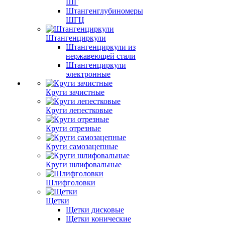
ШГ
Штангенглубиномеры
ШГЦ
Штангенциркули
Штангенциркули из
нержавеющей стали
Штангенциркули
электронные
Круги зачистные
Круги лепестковые
Круги отрезные
Круги самозацепные
Круги шлифовальные
Шлифголовки
Щетки
Щетки дисковые
Щетки конические