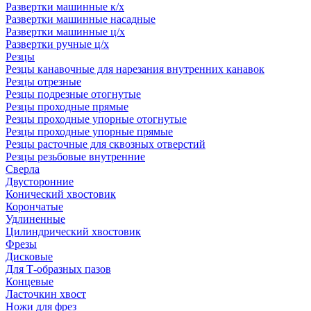
Развертки машинные к/х
Развертки машинные насадные
Развертки машинные ц/х
Развертки ручные ц/х
Резцы
Резцы канавочные для нарезания внутренних канавок
Резцы отрезные
Резцы подрезные отогнутые
Резцы проходные прямые
Резцы проходные упорные отогнутые
Резцы проходные упорные прямые
Резцы расточные для сквозных отверстий
Резцы резьбовые внутренние
Сверла
Двусторонние
Конический хвостовик
Корончатые
Удлиненные
Цилиндрический хвостовик
Фрезы
Дисковые
Для Т-образных пазов
Концевые
Ласточкин хвост
Ножи для фрез