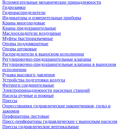
Вспомогательные механические принадлежности
Гидрозамки
Гидрораспределители
Индикаторы и измерительные приборы
Краны многоходовые
Краны предохранительные
Маслоохладители воздушные
Муфты быстроразъемные
Опоры поддомкратные
Опоры штоковые
Распределители в выносном исполнении
Регулировочно-предохранительные клапаны
Регулировочно-предохранительные клапаны в выносном
исполнении
Рукава высокого давления
Устройства подготовки воздуха
Фитинги соединительные
Электропринадлежности насосных станций
Насосы ручные и ножные
Прессы
Опрессовщики гидравлические наконечников, гильз и
зажимов
Перфораторы листовые
Пресс-перфораторы гидравлические с выносным насосом
Прессы гидравлические вертикальные