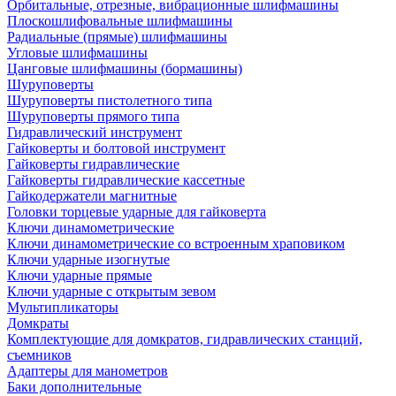
Орбитальные, отрезные, вибрационные шлифмашины
Плоскошлифовальные шлифмашины
Радиальные (прямые) шлифмашины
Угловые шлифмашины
Цанговые шлифмашины (бормашины)
Шуруповерты
Шуруповерты пистолетного типа
Шуруповерты прямого типа
Гидравлический инструмент
Гайковерты и болтовой инструмент
Гайковерты гидравлические
Гайковерты гидравлические кассетные
Гайкодержатели магнитные
Головки торцевые ударные для гайковерта
Ключи динамометрические
Ключи динамометрические со встроенным храповиком
Ключи ударные изогнутые
Ключи ударные прямые
Ключи ударные с открытым зевом
Мультипликаторы
Домкраты
Комплектующие для домкратов, гидравлических станций,
съемников
Адаптеры для манометров
Баки дополнительные