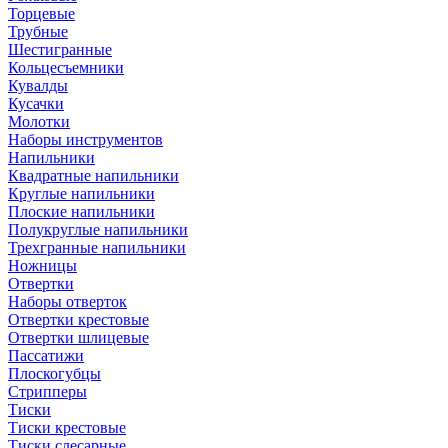
Торцевые
Трубные
Шестигранные
Кольцесъемники
Кувалды
Кусачки
Молотки
Наборы инструментов
Напильники
Квадратные напильники
Круглые напильники
Плоские напильники
Полукруглые напильники
Трехгранные напильники
Ножницы
Отвертки
Наборы отверток
Отвертки крестовые
Отвертки шлицевые
Пассатижи
Плоскогубцы
Стрипперы
Тиски
Тиски крестовые
Тиски слесарные