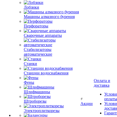
Лобзики
Машины алмазного бурения
Перфораторы
Сварочные аппараты
Стабилизаторы
автоматические
Станки
Станции водоснабжения
Оплата и
Фены
доставка
Шлифмашины
Услови
оплат
Штроборезы
Акции
Услови
достав
Электроплиткорезы
Гарант