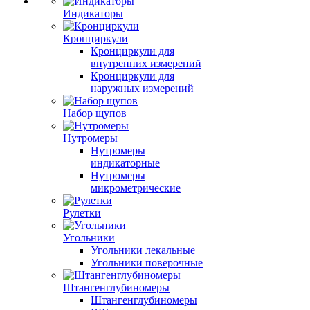
Индикаторы
Кронциркули
Кронциркули для
внутренних измерений
Кронциркули для
наружных измерений
Набор щупов
Нутромеры
Нутромеры
индикаторные
Нутромеры
микрометрические
Рулетки
Угольники
Угольники лекальные
Угольники поверочные
Штангенглубиномеры
Штангенглубиномеры