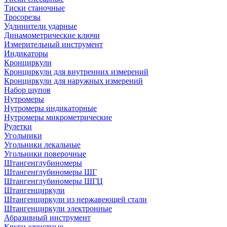
Тиски станочные
Тросорезы
Удлинители ударные
Динамометрические ключи
Измерительный инструмент
Индикаторы
Кронциркули
Кронциркули для внутренних измерений
Кронциркули для наружных измерений
Набор щупов
Нутромеры
Нутромеры индикаторные
Нутромеры микрометрические
Рулетки
Угольники
Угольники лекальные
Угольники поверочные
Штангенглубиномеры
Штангенглубиномеры ШГ
Штангенглубиномеры ШГЦ
Штангенциркули
Штангенциркули из нержавеющей стали
Штангенциркули электронные
Абразивный инструмент
Круги зачистные