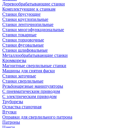
Деревообрабатывающие станки
Комплектующие к станкам
Станки брусующие
Станки круглопильные
Станки ленточнопильные
Станки многофункциональные
Станки токарные
Станки торцовочные
Станки фуговальные
Станки шлифовальные
Металлообрабатывающие станки
Кромкорезы
Магнитные сверлильные станки
Машины для снятия фаски
Станки заточные
Станки сверлильные
Резьбонарезные манипуляторы
С пневматическим приводом
С электрическим приводом
Труборезы
Оснастка станочная
Втулки
Оправки для сверлильного патрона
Патроны
Цанги