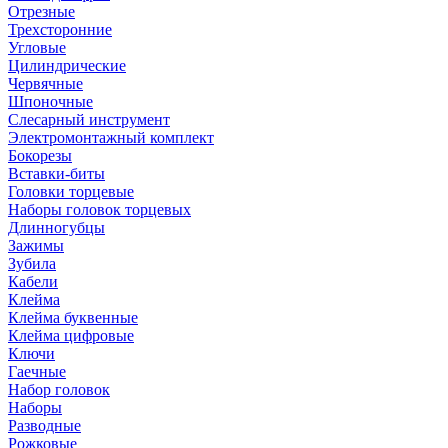
Отрезные
Трехсторонние
Угловые
Цилиндрические
Червячные
Шпоночные
Слесарный инструмент
Электромонтажный комплект
Бокорезы
Вставки-биты
Головки торцевые
Наборы головок торцевых
Длинногубцы
Зажимы
Зубила
Кабели
Клейма
Клейма буквенные
Клейма цифровые
Ключи
Гаечные
Набор головок
Наборы
Разводные
Рожковые