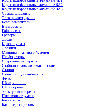
Круги шлифовальные алмазные 4В2
Круги шлифовальные алмазные 6A2
Круги шлифовальные алмазные 9А3
Сверла алмазные
Электроинструмент
Бетоносмесители
Винтоверты
Гайковерты
Граверы
Дрели
Краскопульты
Лобзики
Машины алмазного бурения
Перфораторы
Сварочные аппараты
Стабилизаторы автоматические
Станки
Станции водоснабжения
Фены
Шлифмашины
Штроборезы
Электроплиткорезы
Пневмоинструмент
Балансиры
Балансиры тросовые