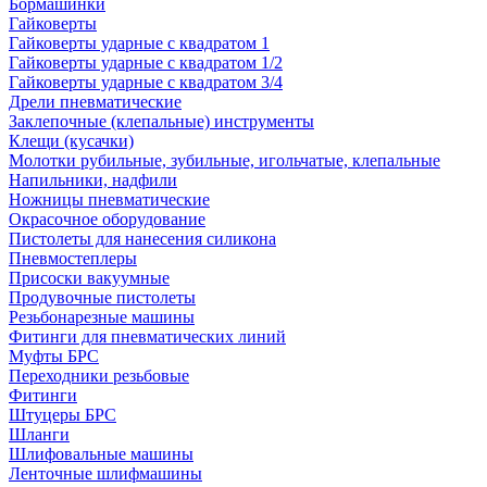
Бормашинки
Гайковерты
Гайковерты ударные с квадратом 1
Гайковерты ударные с квадратом 1/2
Гайковерты ударные с квадратом 3/4
Дрели пневматические
Заклепочные (клепальные) инструменты
Клещи (кусачки)
Молотки рубильные, зубильные, игольчатые, клепальные
Напильники, надфили
Ножницы пневматические
Окрасочное оборудование
Пистолеты для нанесения силикона
Пневмостеплеры
Присоски вакуумные
Продувочные пистолеты
Резьбонарезные машины
Фитинги для пневматических линий
Муфты БРС
Переходники резьбовые
Фитинги
Штуцеры БРС
Шланги
Шлифовальные машины
Ленточные шлифмашины