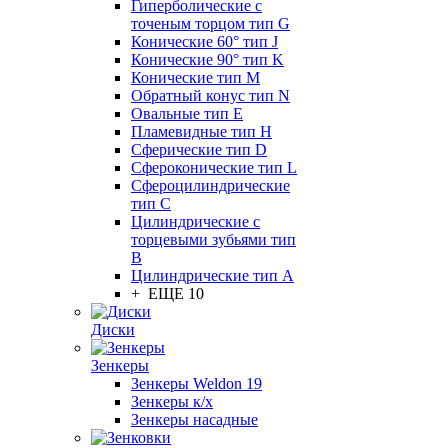
Гиперболические с
точеным торцом тип G
Конические 60° тип J
Конические 90° тип K
Конические тип M
Обратный конус тип N
Овальные тип E
Пламевидные тип H
Сферические тип D
Сфероконические тип L
Сфероцилиндрические
тип C
Цилиндрические с
торцевыми зубьями тип
B
Цилиндрические тип А
+ ЕЩЕ 10
Диски
Зенкеры
Зенкеры Weldon 19
Зенкеры к/х
Зенкеры насадные