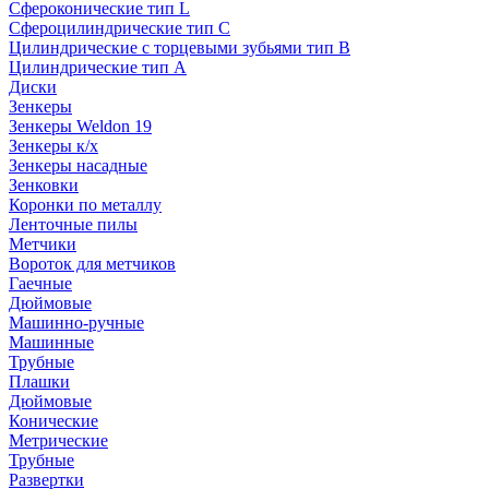
Сфероконические тип L
Сфероцилиндрические тип C
Цилиндрические с торцевыми зубьями тип B
Цилиндрические тип А
Диски
Зенкеры
Зенкеры Weldon 19
Зенкеры к/х
Зенкеры насадные
Зенковки
Коронки по металлу
Ленточные пилы
Метчики
Вороток для метчиков
Гаечные
Дюймовые
Машинно-ручные
Машинные
Трубные
Плашки
Дюймовые
Конические
Метрические
Трубные
Развертки