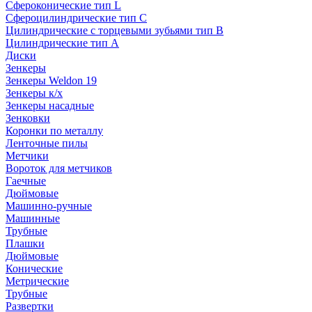
Сфероконические тип L
Сфероцилиндрические тип C
Цилиндрические с торцевыми зубьями тип B
Цилиндрические тип А
Диски
Зенкеры
Зенкеры Weldon 19
Зенкеры к/х
Зенкеры насадные
Зенковки
Коронки по металлу
Ленточные пилы
Метчики
Вороток для метчиков
Гаечные
Дюймовые
Машинно-ручные
Машинные
Трубные
Плашки
Дюймовые
Конические
Метрические
Трубные
Развертки