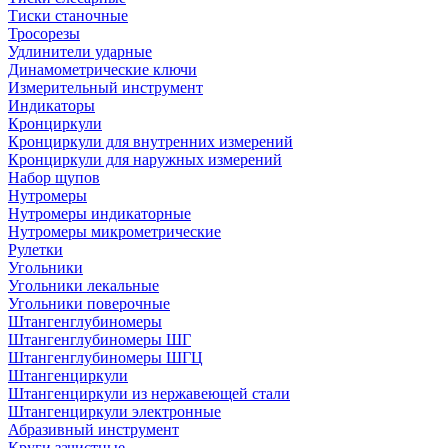
Тиски станочные
Тросорезы
Удлинители ударные
Динамометрические ключи
Измерительный инструмент
Индикаторы
Кронциркули
Кронциркули для внутренних измерений
Кронциркули для наружных измерений
Набор щупов
Нутромеры
Нутромеры индикаторные
Нутромеры микрометрические
Рулетки
Угольники
Угольники лекальные
Угольники поверочные
Штангенглубиномеры
Штангенглубиномеры ШГ
Штангенглубиномеры ШГЦ
Штангенциркули
Штангенциркули из нержавеющей стали
Штангенциркули электронные
Абразивный инструмент
Круги зачистные