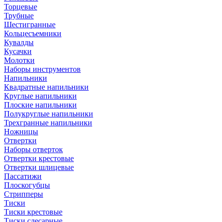
Торцевые
Трубные
Шестигранные
Кольцесъемники
Кувалды
Кусачки
Молотки
Наборы инструментов
Напильники
Квадратные напильники
Круглые напильники
Плоские напильники
Полукруглые напильники
Трехгранные напильники
Ножницы
Отвертки
Наборы отверток
Отвертки крестовые
Отвертки шлицевые
Пассатижи
Плоскогубцы
Стрипперы
Тиски
Тиски крестовые
Тиски слесарные