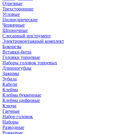
Отрезные
Трехсторонние
Угловые
Цилиндрические
Червячные
Шпоночные
Слесарный инструмент
Электромонтажный комплект
Бокорезы
Вставки-биты
Головки торцевые
Наборы головок торцевых
Длинногубцы
Зажимы
Зубила
Кабели
Клейма
Клейма буквенные
Клейма цифровые
Ключи
Гаечные
Набор головок
Наборы
Разводные
Рожковые