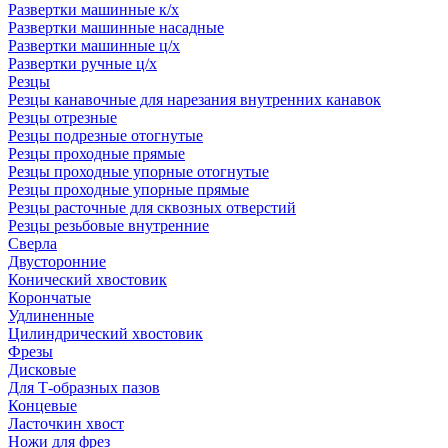
Развертки машинные к/х
Развертки машинные насадные
Развертки машинные ц/х
Развертки ручные ц/х
Резцы
Резцы канавочные для нарезания внутренних канавок
Резцы отрезные
Резцы подрезные отогнутые
Резцы проходные прямые
Резцы проходные упорные отогнутые
Резцы проходные упорные прямые
Резцы расточные для сквозных отверстий
Резцы резьбовые внутренние
Сверла
Двусторонние
Конический хвостовик
Корончатые
Удлиненные
Цилиндрический хвостовик
Фрезы
Дисковые
Для Т-образных пазов
Концевые
Ласточкин хвост
Ножи для фрез