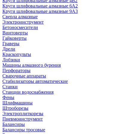
Круги шлифовальные алмазные 4В2
Круги шлифовальные алмазные 6A2
Круги шлифовальные алмазные 9А3
Сверла алмазные
Электроинструмент
Бетоносмесители
Винтоверты
Гайковерты
Граверы
Дрели
Краскопульты
Лобзики
Машины алмазного бурения
Перфораторы
Сварочные аппараты
Стабилизаторы автоматические
Станки
Станции водоснабжения
Фены
Шлифмашины
Штроборезы
Электроплиткорезы
Пневмоинструмент
Балансиры
Балансиры тросовые