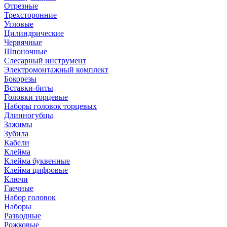
Отрезные
Трехсторонние
Угловые
Цилиндрические
Червячные
Шпоночные
Слесарный инструмент
Электромонтажный комплект
Бокорезы
Вставки-биты
Головки торцевые
Наборы головок торцевых
Длинногубцы
Зажимы
Зубила
Кабели
Клейма
Клейма буквенные
Клейма цифровые
Ключи
Гаечные
Набор головок
Наборы
Разводные
Рожковые