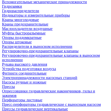
Вспомогательные механические принадлежности
Гидрозамки
Гидрораспределители
Индикаторы и измерительные приборы
Краны многоходовые
Краны предохранительные
Маслоохладители воздушные
Муфты быстроразъемные
Опоры поддомкратные
Опоры штоковые
Распределители в выносном исполнении
Регулировочно-предохранительные клапаны
Регулировочно-предохранительные клапаны в выносном
исполнении
Рукава высокого давления
Устройства подготовки воздуха
Фитинги соединительные
Электропринадлежности насосных станций
Насосы ручные и ножные
Прессы
Опрессовщики гидравлические наконечников, гильз и
зажимов
Перфораторы листовые
Пресс-перфораторы гидравлические с выносным насосом
Прессы гидравлические вертикальные