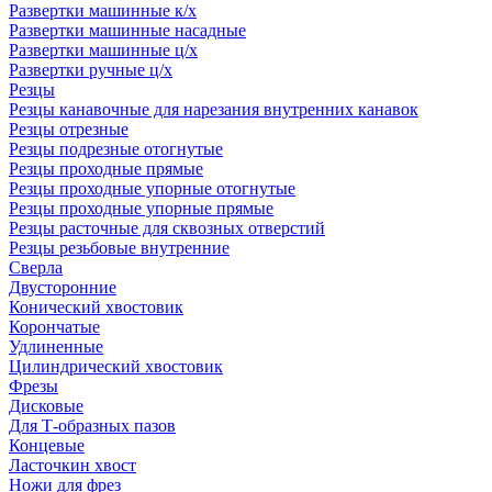
Развертки машинные к/х
Развертки машинные насадные
Развертки машинные ц/х
Развертки ручные ц/х
Резцы
Резцы канавочные для нарезания внутренних канавок
Резцы отрезные
Резцы подрезные отогнутые
Резцы проходные прямые
Резцы проходные упорные отогнутые
Резцы проходные упорные прямые
Резцы расточные для сквозных отверстий
Резцы резьбовые внутренние
Сверла
Двусторонние
Конический хвостовик
Корончатые
Удлиненные
Цилиндрический хвостовик
Фрезы
Дисковые
Для Т-образных пазов
Концевые
Ласточкин хвост
Ножи для фрез