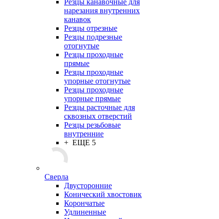
Резцы канавочные для
нарезания внутренних
канавок
Резцы отрезные
Резцы подрезные
отогнутые
Резцы проходные
прямые
Резцы проходные
упорные отогнутые
Резцы проходные
упорные прямые
Резцы расточные для
сквозных отверстий
Резцы резьбовые
внутренние
+ ЕЩЕ 5
Сверла
Двусторонние
Конический хвостовик
Корончатые
Удлиненные