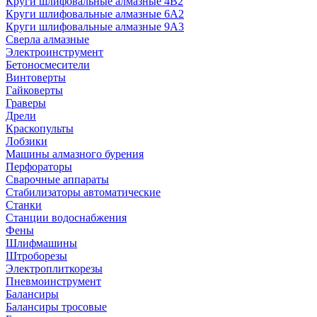
Круги шлифовальные алмазные 4В2
Круги шлифовальные алмазные 6A2
Круги шлифовальные алмазные 9А3
Сверла алмазные
Электроинструмент
Бетоносмесители
Винтоверты
Гайковерты
Граверы
Дрели
Краскопульты
Лобзики
Машины алмазного бурения
Перфораторы
Сварочные аппараты
Стабилизаторы автоматические
Станки
Станции водоснабжения
Фены
Шлифмашины
Штроборезы
Электроплиткорезы
Пневмоинструмент
Балансиры
Балансиры тросовые