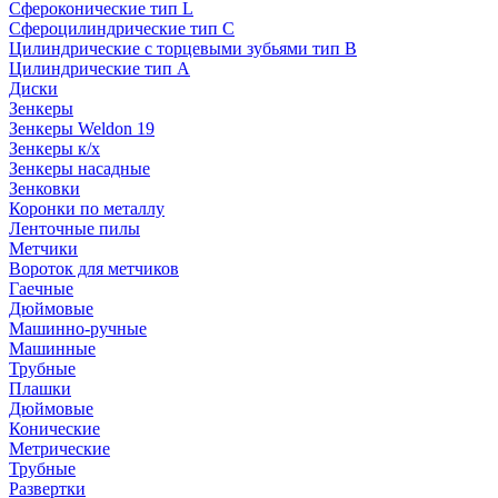
Сфероконические тип L
Сфероцилиндрические тип C
Цилиндрические с торцевыми зубьями тип B
Цилиндрические тип А
Диски
Зенкеры
Зенкеры Weldon 19
Зенкеры к/х
Зенкеры насадные
Зенковки
Коронки по металлу
Ленточные пилы
Метчики
Вороток для метчиков
Гаечные
Дюймовые
Машинно-ручные
Машинные
Трубные
Плашки
Дюймовые
Конические
Метрические
Трубные
Развертки