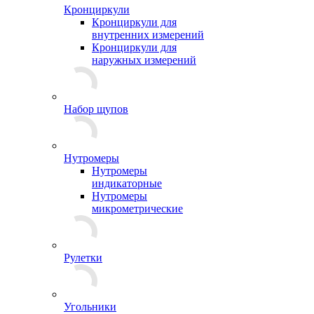
Кронциркули
Кронциркули для
внутренних измерений
Кронциркули для
наружных измерений
Набор щупов
Нутромеры
Нутромеры
индикаторные
Нутромеры
микрометрические
Рулетки
Угольники