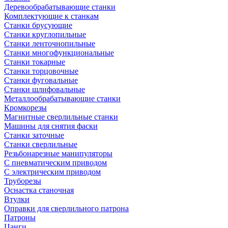
Деревообрабатывающие станки
Комплектующие к станкам
Станки брусующие
Станки круглопильные
Станки ленточнопильные
Станки многофункциональные
Станки токарные
Станки торцовочные
Станки фуговальные
Станки шлифовальные
Металлообрабатывающие станки
Кромкорезы
Магнитные сверлильные станки
Машины для снятия фаски
Станки заточные
Станки сверлильные
Резьбонарезные манипуляторы
С пневматическим приводом
С электрическим приводом
Труборезы
Оснастка станочная
Втулки
Оправки для сверлильного патрона
Патроны
Цанги