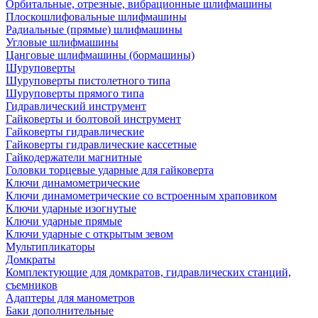
Орбитальные, отрезные, вибрационные шлифмашины
Плоскошлифовальные шлифмашины
Радиальные (прямые) шлифмашины
Угловые шлифмашины
Цанговые шлифмашины (бормашины)
Шуруповерты
Шуруповерты пистолетного типа
Шуруповерты прямого типа
Гидравлический инструмент
Гайковерты и болтовой инструмент
Гайковерты гидравлические
Гайковерты гидравлические кассетные
Гайкодержатели магнитные
Головки торцевые ударные для гайковерта
Ключи динамометрические
Ключи динамометрические со встроенным храповиком
Ключи ударные изогнутые
Ключи ударные прямые
Ключи ударные с открытым зевом
Мультипликаторы
Домкраты
Комплектующие для домкратов, гидравлических станций,
съемников
Адаптеры для манометров
Баки дополнительные