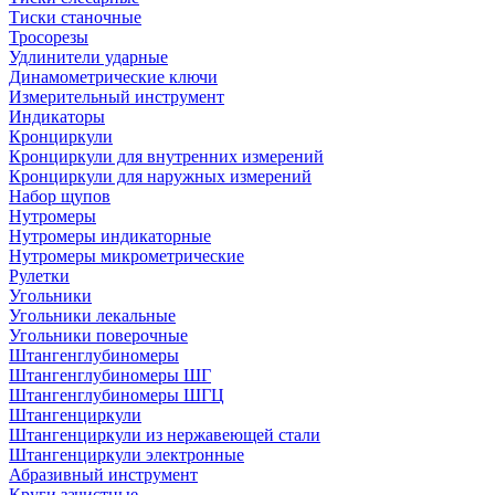
Тиски станочные
Тросорезы
Удлинители ударные
Динамометрические ключи
Измерительный инструмент
Индикаторы
Кронциркули
Кронциркули для внутренних измерений
Кронциркули для наружных измерений
Набор щупов
Нутромеры
Нутромеры индикаторные
Нутромеры микрометрические
Рулетки
Угольники
Угольники лекальные
Угольники поверочные
Штангенглубиномеры
Штангенглубиномеры ШГ
Штангенглубиномеры ШГЦ
Штангенциркули
Штангенциркули из нержавеющей стали
Штангенциркули электронные
Абразивный инструмент
Круги зачистные