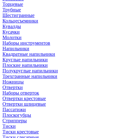
Торцевые
Трубные
Шестигранные
Кольцесъемники
Кувалды
Кусачки
Молотки
Наборы инструментов
Напильники
Квадратные напильники
Круглые напильники
Плоские напильники
Полукруглые напильники
Трехгранные напильники
Ножницы
Отвертки
Наборы отверток
Отвертки крестовые
Отвертки шлицевые
Пассатижи
Плоскогубцы
Стрипперы
Тиски
Тиски крестовые
Тиски слесарные