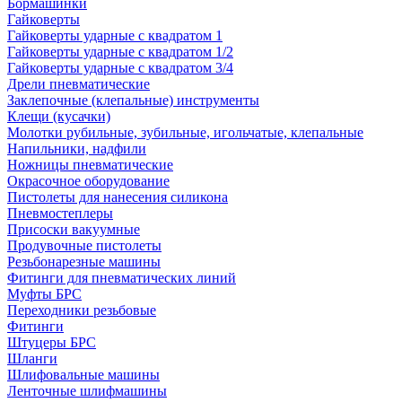
Бормашинки
Гайковерты
Гайковерты ударные с квадратом 1
Гайковерты ударные с квадратом 1/2
Гайковерты ударные с квадратом 3/4
Дрели пневматические
Заклепочные (клепальные) инструменты
Клещи (кусачки)
Молотки рубильные, зубильные, игольчатые, клепальные
Напильники, надфили
Ножницы пневматические
Окрасочное оборудование
Пистолеты для нанесения силикона
Пневмостеплеры
Присоски вакуумные
Продувочные пистолеты
Резьбонарезные машины
Фитинги для пневматических линий
Муфты БРС
Переходники резьбовые
Фитинги
Штуцеры БРС
Шланги
Шлифовальные машины
Ленточные шлифмашины